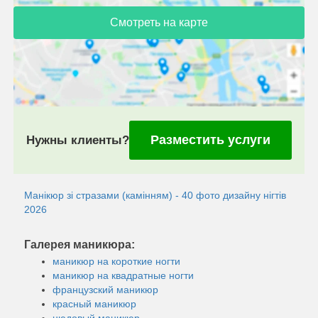
Смотреть на карте
Разместить услуги
Нужны клиенты?
Манікюр зі стразами (камінням) - 40 фото дизайну нігтів
2026
Галерея маникюра:
маникюр на короткие ногти
маникюр на квадратные ногти
французский маникюр
красный маникюр
нюдовый маникюр