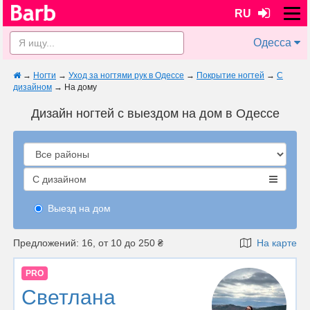
RU
Одесса
→
Ногти
→
Уход за ногтями рук в Одессе
→
Покрытие ногтей
→
С
дизайном
→
На дому
Дизайн ногтей с выездом на дом в Одессе
С дизайном
Выезд на дом
Предложений: 16, от 10 до 250 ₴
На карте
PRO
Светлана