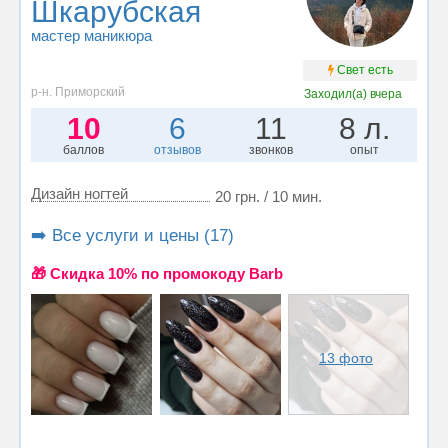
Шкарубская
мастер маникюра
Свет есть
р-н. Приморский
Заходил(а)
вчера
10
6
11
8 л.
баллов
отзывов
звонков
опыт
Дизайн ногтей
20 грн. / 10 мин.
➡️ Все услуги и цены (17)
🎁 Cкидка 10% по промокоду Barb
13 фото