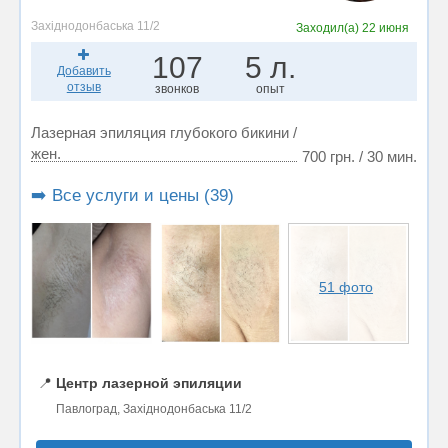
Західнодонбаська 11/2
Заходил(а)
22 июня
107
5 л.
Добавить
отзыв
звонков
опыт
Лазерная эпиляция глубокого бикини /
жен.
700 грн. / 30 мин.
➡️ Все услуги и цены (39)
51 фото
📍
Центр лазерной эпиляции
Павлоград, Західнодонбаська 11/2