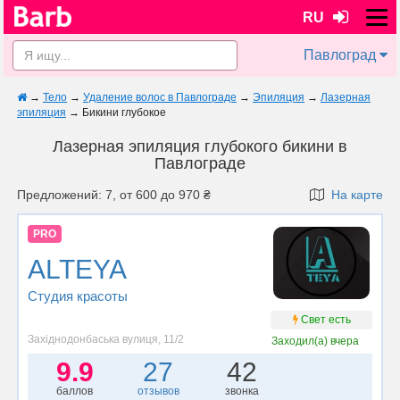
RU
Павлоград
→
Тело
→
Удаление волос в Павлограде
→
Эпиляция
→
Лазерная
эпиляция
→
Бикини глубокое
Лазерная эпиляция глубокого бикини в
Павлограде
Предложений: 7, от 600 до 970 ₴
На карте
PRO
ALTEYA
Студия красоты
Свет есть
Західнодонбаська вулиця, 11/2
Заходил(а)
вчера
9.9
27
42
баллов
отзывов
звонка