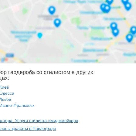
ор гардероба со стилистом в других
дах:
Киев
Одесса
Львов
Ивано-Франковск
астера: Услуги стилиста-имиджмейкера
алоны красоты в Павлограде