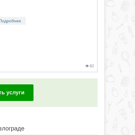
Подробнее
82
ть услуги
влограде