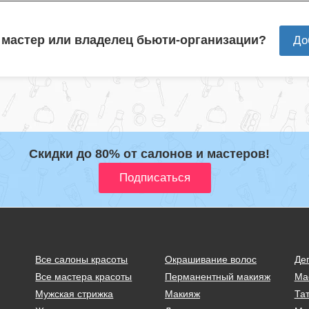
 мастер или владелец бьюти-организации?
До
Скидки до 80% от салонов и мастеров!
Все салоны красоты
Окрашивание волос
Де
Все мастера красоты
Перманентный макияж
Ма
Мужская стрижка
Макияж
Тат