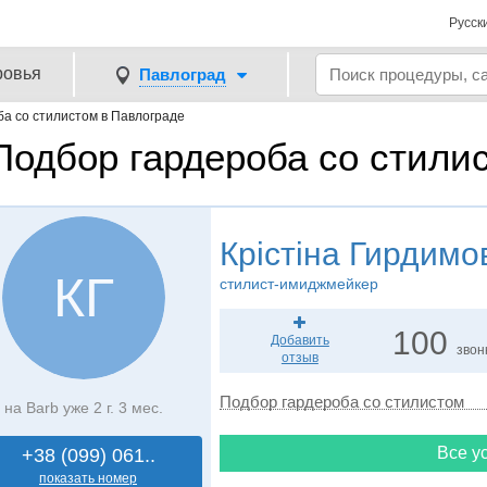
Русск
ровья
Павлоград
а со стилистом в Павлограде
Подбор гардероба со стили
Крістіна Гирдимо
КГ
стилист-имиджмейкер
100
Добавить
звон
отзыв
Подбор гардероба со стилистом
на Barb уже 2 г. 3 мес.
Все ус
+38 (099) 061..
показать номер