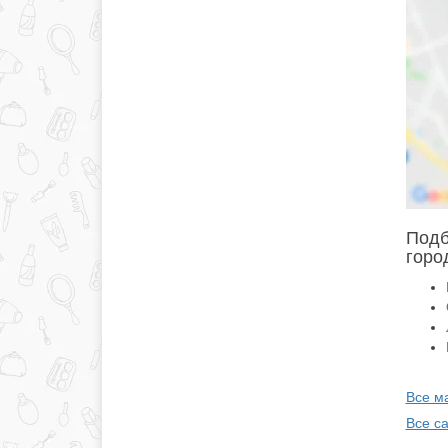
Подб
горо
Все м
Все с