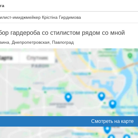
га
илист-имиджмейкер Крістіна Гирдимова
ор гардероба со стилистом рядом со мной
аина, Днепропетровская, Павлоград
Смотреть на карте