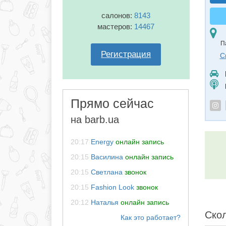
салонов:
8143
мастеров:
14467
П
Регистрация
С
Прямо сейчас
на barb.ua
20:17
Energy
онлайн запись
20:15
Василина
онлайн запись
20:15
Светлана
звонок
20:15
Fashion Look
звонок
20:12
Наталья
онлайн запись
Скол