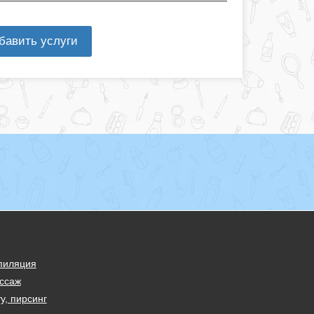
бавить услуги
пиляция
ссаж
у, пирсинг