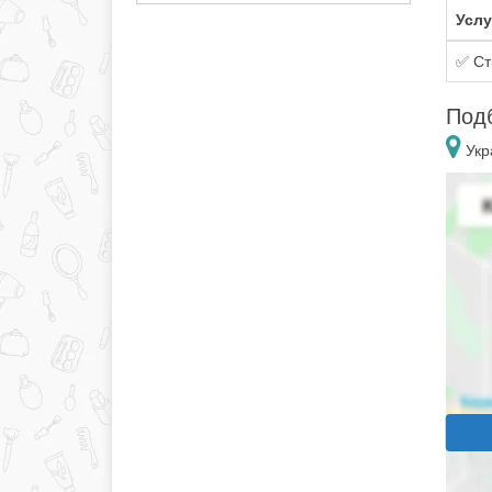
Услу
✅ Ст
Подб
Укр