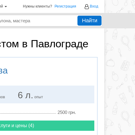
ий
Нужны клиенты?
Регистрация
Вход
Найти
стом в Павлограде
ва
6 л.
ков
опыт
2500 грн.
луги и цены (4)