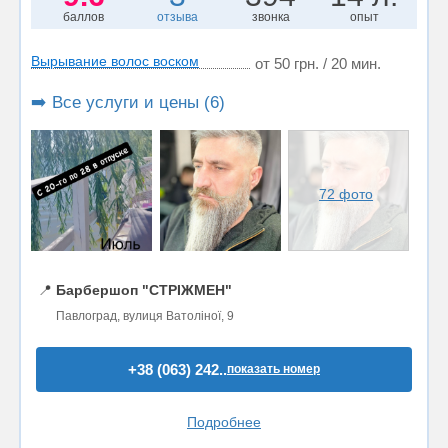
баллов
отзыва
звонка
опыт
Вырывание волос воском
от 50 грн. / 20 мин.
➡️ Все услуги и цены (6)
72 фото
📍
Барбершоп "СТРІЖМЕН"
Павлоград, вулиця Ватоліної, 9
+38 (063) 242..
показать номер
Подробнее