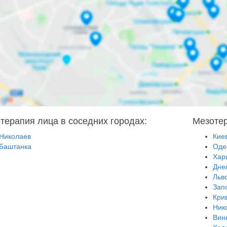
терапия лица в соседних городах:
Мезотер
Николаев
Кие
Баштанка
Оде
Хар
Дне
Льв
Зап
Кри
Ник
Вин