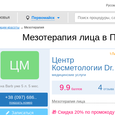
Русск
ровья
Первомайск
кции красоты
→
Мезотерапия
Мезотерапия лица в 
⚕️
Центр
ЦМ
Косметологии Dr.
медицинские услуги
9.9
4
на Barb уже 5 л. 5 мес.
баллов
отзыва
+38 (097) 686..
Мезотерапия лица
показать номер
🎁 Cкидка 20% по промокоду
Записаться