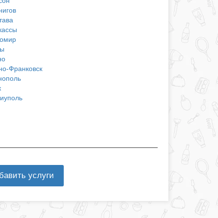
сон
нигов
тава
кассы
омир
ы
но
но-Франковск
нополь
к
иуполь
бавить услуги