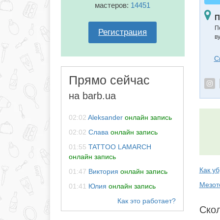
мастеров:
14451
П
П
Регистрация
в
С
Прямо сейчас
на barb.ua
02:02
Aleksander
онлайн запись
02:02
Слава
онлайн запись
01:55
TATTOO LAMARCH
онлайн запись
Как у
01:47
Виктория
онлайн запись
Мезот
01:41
Юлия
онлайн запись
Скол