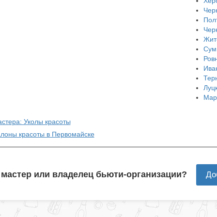
Хер
Чер
Пол
Чер
Жит
Сум
Ров
Ива
Тер
Луц
Мар
астера: Уколы красоты
алоны красоты в Первомайске
 мастер или владелец бьюти-организации?
До