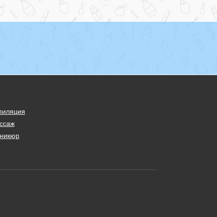
пиляция
ссаж
никюр