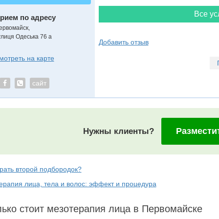
Все ус
рием по адресу
ервомайск,
улиця Одеська 76 а
Добавить отзыв
мотреть на карте
сайт
Размести
Нужны клиенты?
брать второй подбородок?
ерапия лица, тела и волос: эффект и процедура
ько стоит мезотерапия лица в Первомайске