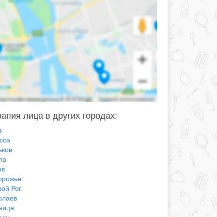
апия лица в других городах:
в
сса
ьков
пр
ов
орожье
вой Рог
олаев
ница