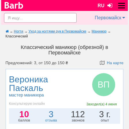
RU
Первомайск
→
Ногти
→
Уход за ногтями рук в Первомайске
→
Маникюр
→
Классический
Классический маникюр (обрезной) в
Первомайске
Предложений: 3, от 150 до 150 ₴
На карте
Вероника
ВП
Паскаль
мастер маникюра
Консультирую онлайн
Заходил(а)
4 июня
10
3
112
3 г.
баллов
отзыва
звонков
опыт