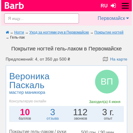
RU
Первомайск
→
Ногти
→
Уход за ногтями рук в Первомайске
→
Покрытие ногтей
→
Гель-лак
Покрытие ногтей гель-лаком в Первомайске
Предложений: 4, от 350 до 500 ₴
На карте
Вероника
ВП
Паскаль
мастер маникюра
Консультирую онлайн
Заходил(а)
4 июня
10
3
112
3 г.
баллов
отзыва
звонков
опыт
Покрытие гель-лаком / руки
500 грн. / 90 мин.