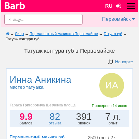
RU
Первомайск
→
Лицо
→
Перманентный макияж в Первомайске
→
Татуаж губ
→
Татуаж контура губ
Татуаж контура губ в Первомайске
На карте
Инна Аникина
ИА
мастер татуажа
Тараса Григоровича Шевченка площа
Проверено
14 июня
9.9
82
391
7 л.
баллов
отзыва
звонок
опыт
Перманентный макияж губ
2500 грн. / 2 ч.