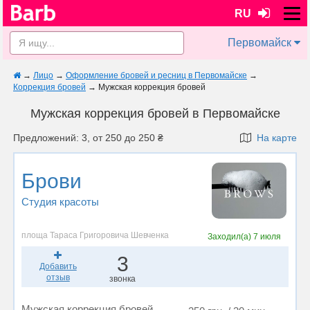
RU
Первомайск
→
Лицо
→
Оформление бровей и ресниц в Первомайске
→
Коррекция бровей
→
Мужская коррекция бровей
Мужская коррекция бровей в Первомайске
Предложений: 3, от 250 до 250 ₴
На карте
Брови
Студия красоты
площа Тараса Григоровича Шевченка
Заходил(а)
7 июля
3
Добавить
отзыв
звонка
Мужская коррекция бровей