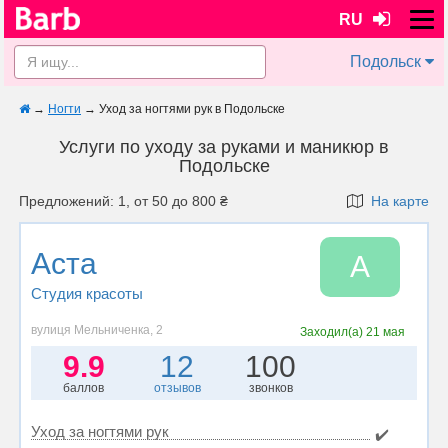
RU
Подольск
→
Ногти
→
Уход за ногтями рук в Подольске
Услуги по уходу за руками и маникюр в
Подольске
Предложений: 1, от 50 до 800 ₴
На карте
Аста
А
Студия красоты
вулиця Мельниченка, 2
Заходил(а)
21 мая
9.9
12
100
баллов
отзывов
звонков
Уход за ногтями рук
✔️