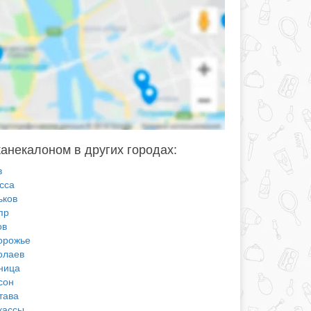
канекалоном в других городах:
в
сса
ьков
пр
ов
орожье
олаев
ница
сон
тава
кассы