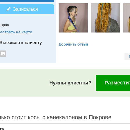
Записаться
окров
мотреть на карте
Выезжаю к клиенту
Добавить отзыв
Размести
Нужны клиенты?
ько стоит косы с канекалоном в Покрове
га