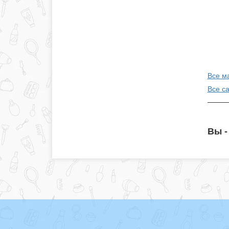
Все м
Все с
Вы -