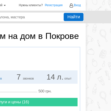
ий
Нужны клиенты?
Регистрация
Вход
Найти
м на дом в Покрове
7
14 л.
ов
звонков
опыт
500 грн.
луги и цены (16)