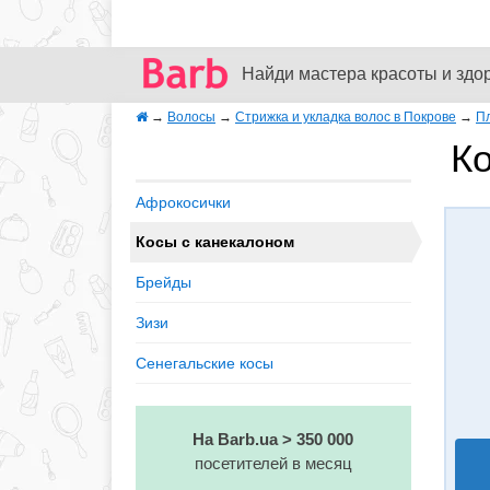
Найди мастера красоты и здо
→
Волосы
→
Стрижка и укладка волос в Покрове
→
Пл
Ко
Афрокосички
Косы с канекалоном
Брейды
Зизи
Сенегальские косы
На Barb.ua > 350 000
посетителей в месяц