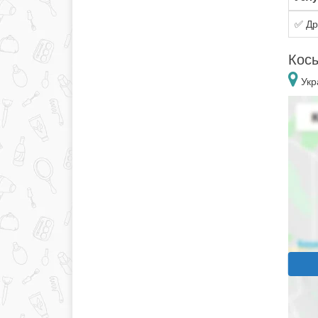
✅ Др
Косы
Укр