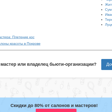
Жит
Сум
Ива
Тер
Луц
астера: Плетение кос
алоны красоты в Покрове
 мастер или владелец бьюти-организации?
До
Скидки до 80% от салонов и мастеров!