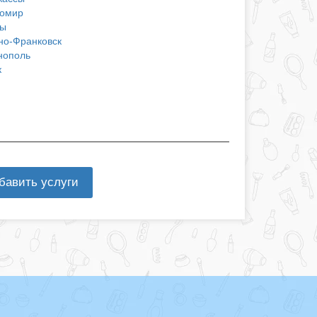
омир
ы
но-Франковск
нополь
к
бавить услуги