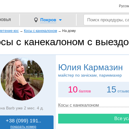
Русск
ровья
Покров
етение кос
→
Косы с канекалоном
→
На дому
сы с канекалоном с выездо
Юлия Кармазин
майстер по зачіскам, парикмахер
10
15
баллов
отзыв
Косы с канекалоном
на Barb уже 2 мес. 4 д.
Все ус
+38 (099) 191..
показать номер