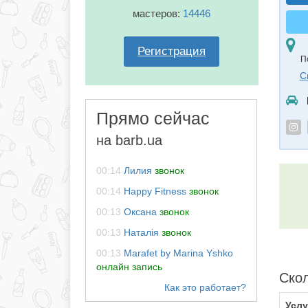
мастеров:
14446
Регистрация
П
С
Прямо сейчас
на barb.ua
00:14
Лилия
звонок
00:14
Happy Fitness
звонок
00:13
Оксана
звонок
00:13
Наталія
звонок
00:13
Marafet by Marina Yshko
онлайн запись
Скол
Услу