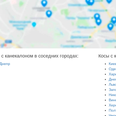
 с канекалоном в соседних городах:
Косы с 
Днепр
Кие
Оде
Хар
Дне
Льв
Зап
Ник
Вин
Хер
Пол
Чер