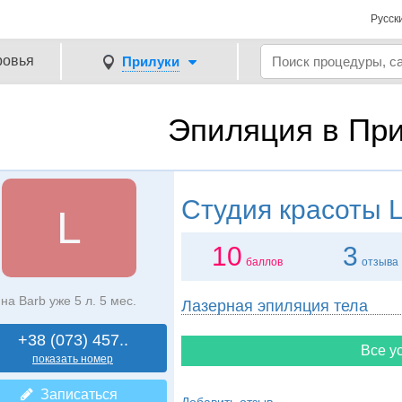
Русск
ровья
Прилуки
Эпиляция в Пр
Студия красоты
L
L
10
3
баллов
отзыва
на Barb уже 5 л. 5 мес.
Лазерная эпиляция тела
+38 (073) 457..
Все ус
показать номер
Записаться