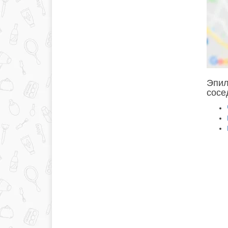
Эпил
сосе