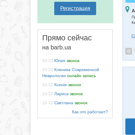
Регистрация
А
П
Ки
Прямо сейчас
С
на barb.ua
10:33
Юлия
звонок
10:33
Клиника Современной
Неврологии
онлайн запись
10:32
Ксенія
звонок
10:32
Лариса
звонок
10:32
Светлана
звонок