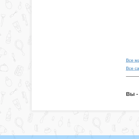
Все м
Все с
Вы -