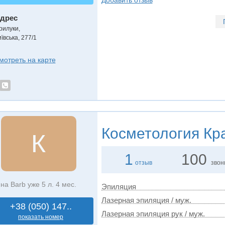
Добавить отзыв
дрес
рилуки
,
ївська, 277/1
мотреть на карте
Косметология
Кра
К
1
100
отзыв
звон
на Barb уже 5 л. 4 мес.
Эпиляция
Лазерная эпиляция / муж.
+38 (050) 147..
Лазерная эпиляция рук / муж.
показать номер