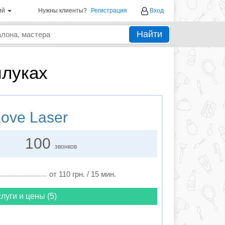
ий
Нужны клиенты?
Регистрация
Вход
Найти
илуках
ove Laser
100
звонков
от 110 грн. / 15 мин.
луги и цены (5)