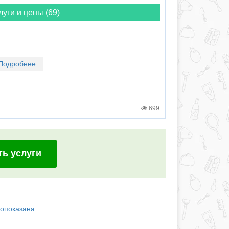
луги и цены (69)
Подробнее
699
ть услуги
вопоказана