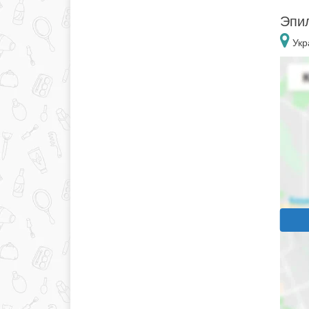
Эпил
Укр