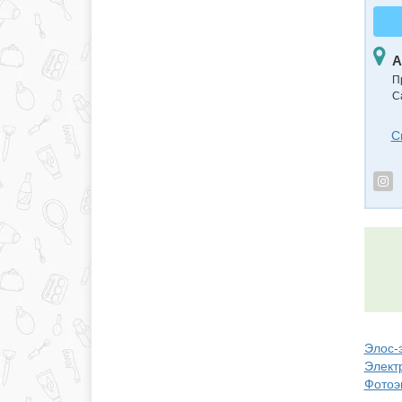
А
П
С
С
Элос-
Электр
Фотоэ