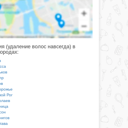
я (удаление волос навсегда) в
городах:
в
сса
ьков
пр
ов
орожье
вой Рог
олаев
ница
сон
нигов
тава