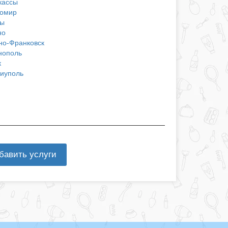
кассы
омир
ы
но
но-Франковск
нополь
к
иуполь
бавить услуги