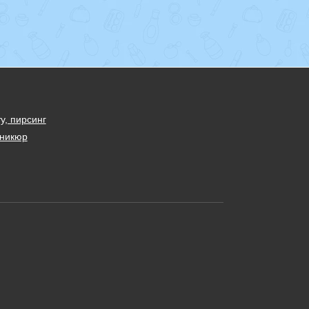
у, пирсинг
никюр