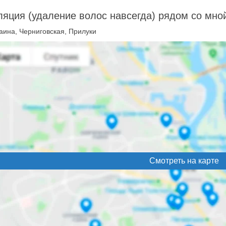
яция (удаление волос навсегда) рядом со мно
аина, Черниговская, Прилуки
Смотреть на карте