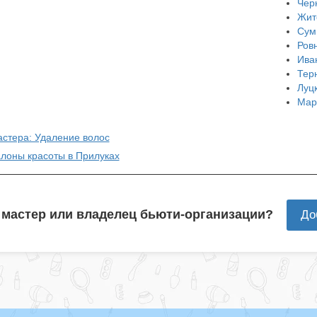
Чер
Жит
Сум
Ров
Ива
Тер
Луц
Мар
астера: Удаление волос
алоны красоты в Прилуках
 мастер или владелец бьюти-организации?
До