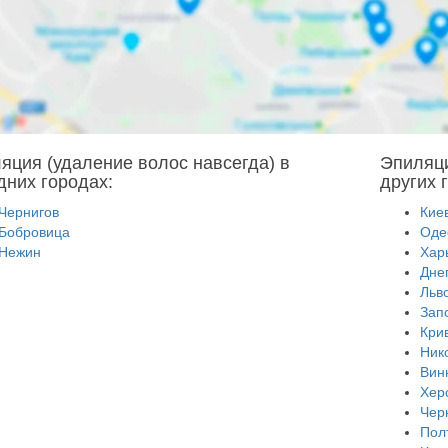
яция (удаление волос навсегда) в
Эпиляци
дних городах:
других 
Чернигов
Кие
Бобровица
Оде
Нежин
Хар
Дне
Льв
Зап
Кри
Ник
Вин
Хер
Чер
Пол