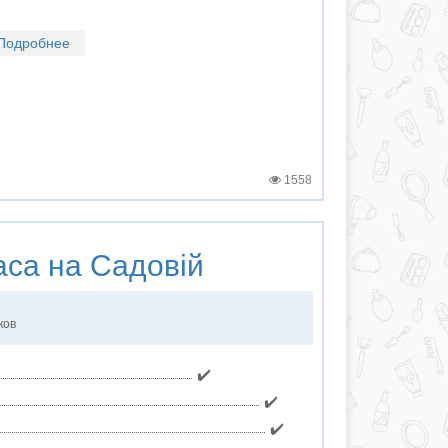
Подробнее
1558
са на Садовій
ков
✔️
✔️
✔️