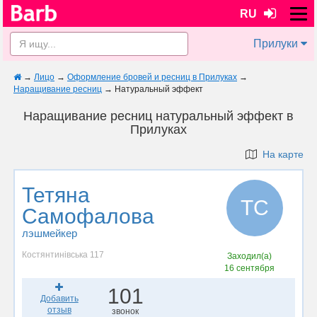
RU
Прилуки
→
Лицо
→
Оформление бровей и ресниц в Прилуках
→
Наращивание ресниц
→
Натуральный эффект
Наращивание ресниц натуральный эффект в
Прилуках
На карте
Тетяна
ТС
Самофалова
лэшмейкер
Костянтинівська 117
Заходил(а)
16 сентября
101
Добавить
отзыв
звонок