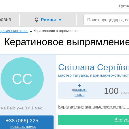
Русск
ровья
Ромны
прямление волос
→
Кератиновое выпрямление
Кератиновое выпрямление
Світлана Сергіїв
СС
мастер татуажа, парикмахер-стилист
100
Добавить
звон
отзыв
Кератиновое выпрямление волос
на Barb уже 3 г. 1 мес.
Все ус
+38 (066) 225..
показать номер