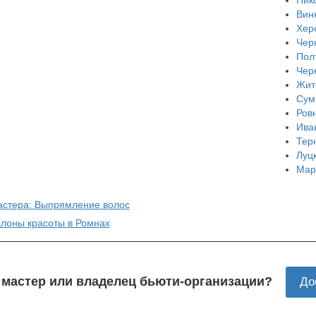
Вин
Хер
Чер
Пол
Чер
Жит
Сум
Ров
Ива
Тер
Луц
Мар
астера: Выпрямление волос
алоны красоты в Ромнах
 мастер или владелец бьюти-организации?
До