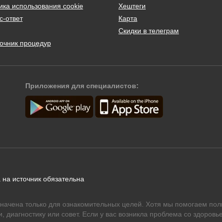
ика использования cookie
Хештеги
с-ответ
Карта
Скидки в телеграм
очник процедур
Приложения для специалистов:
 на источник обязательна
начена только для ознакомительных целей. Хотя мы помогаем пол
 диагностику или совет. Если у вас возникла проблема со здоровье