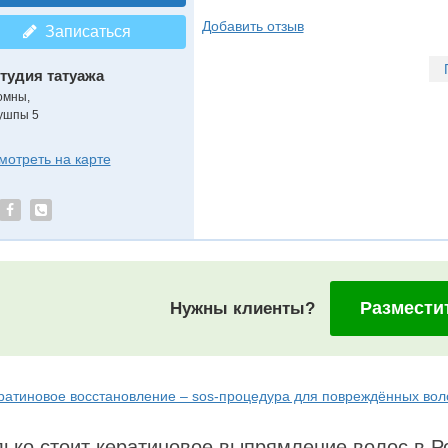
Добавить отзыв
Записаться
тудия татуажа
омны,
ушпы 5
мотреть на карте
Размести
Нужны клиенты?
ратиновое восстановление – sos-процедура для повреждённых вол
ько стоит кератиновое выпрямление волос в Р