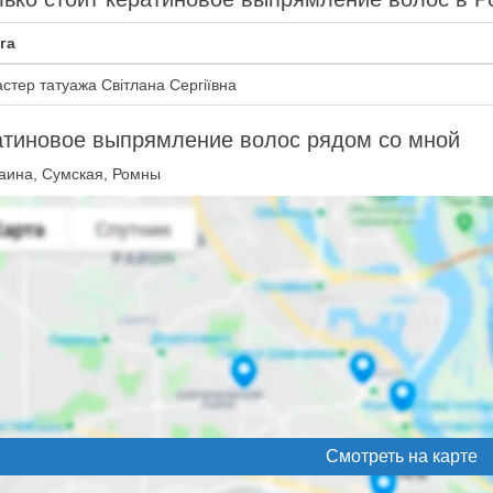
га
стер татуажа Світлана Сергіївна
атиновое выпрямление волос рядом со мной
аина, Сумская, Ромны
Смотреть на карте