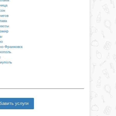
ница
сон
нигов
тава
кассы
омир
ы
но
но-Франковск
нополь
к
иуполь
бавить услуги