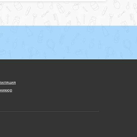
пиляция
никюр