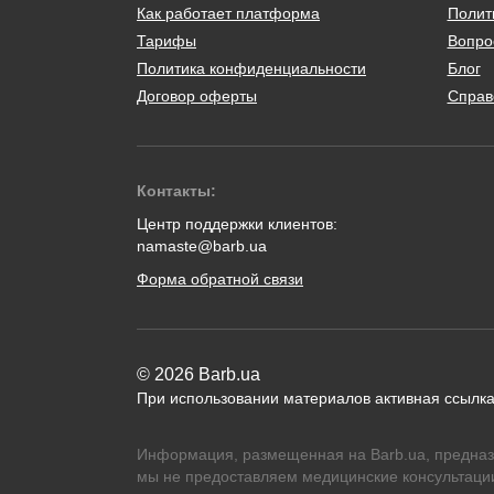
Как работает платформа
Полит
Тарифы
Вопро
Политика конфиденциальности
Блог
Договор оферты
Справ
Контакты:
Центр поддержки клиентов:
namaste@barb.ua
Форма обратной связи
© 2026 Barb.ua
При использовании материалов активная ссылка
Информация, размещенная на Barb.ua, предназ
мы не предоставляем медицинские консультации,