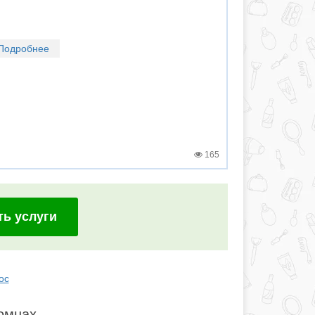
Подробнее
165
ть услуги
ос
омнах