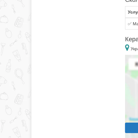
Услу
✅ Ма
Кер
Укр