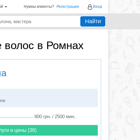
ий
Нужны клиенты?
Регистрация
Вход
Найти
 волос в Ромнах
на
ков
800 грн. / 2500 мин.
луги и цены (36)