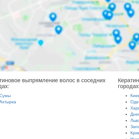
тиновое выпрямление волос в соседних
Кератин
дах:
городах
Сумы
Кие
Ахтырка
Оде
Хар
Дне
Льв
Зап
Кри
Ник