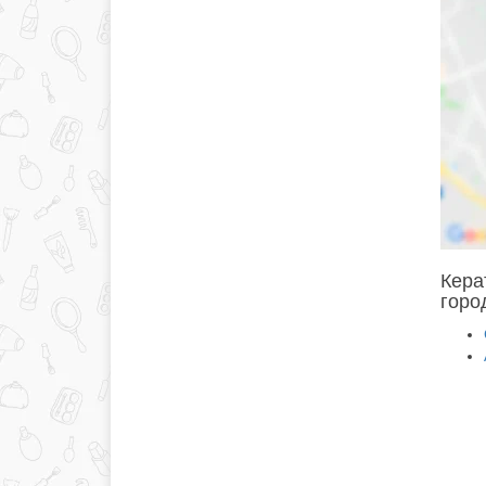
Кера
горо