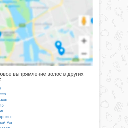
овое выпрямление волос в других
:
в
сса
ьков
пр
ов
орожье
вой Рог
олаев