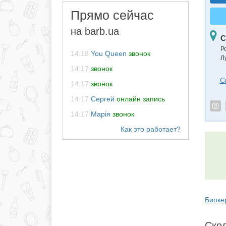
Прямо сейчас
на barb.ua
С
Р
14:18
You Queen
звонок
Л
14:17
звонок
С
14:17
звонок
14:17
Сергей
онлайн запись
14:17
Марія
звонок
Биоке
Скол