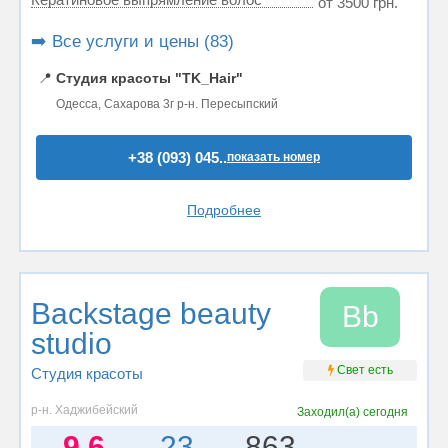
от 3500 грн.
➡️ Все услуги и цены (83)
📍
Студия красоты "TK_Hair"
Одесса, Сахарова 3г р-н. Пересыпский
+38 (093) 045..
показать номер
Подробнее
Backstage beauty
Bb
studio
Свет есть
Студия красоты
р-н. Хаджибейский
Заходил(а)
сегодня
9.6
23
863