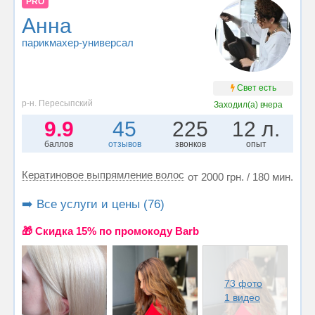
PRO
Анна
парикмахер-универсал
Свет есть
р-н. Пересыпский
Заходил(а)
вчера
9.9
45
225
12 л.
баллов
отзывов
звонков
опыт
Кератиновое выпрямление волос
от 2000 грн. / 180 мин.
➡️ Все услуги и цены (76)
🎁 Cкидка 15% по промокоду Barb
73 фото
1 видео