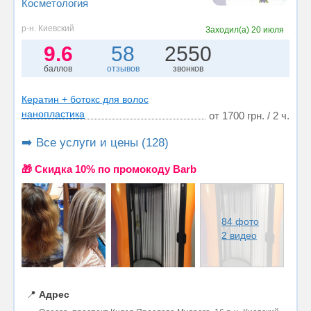
Косметология
р-н. Киевский
Заходил(а)
20 июля
9.6
58
2550
баллов
отзывов
звонков
Кератин + ботокс для волос
нанопластика
от 1700 грн. / 2 ч.
➡️ Все услуги и цены (128)
🎁 Cкидка 10% по промокоду Barb
84 фото
2 видео
📍
Адрес