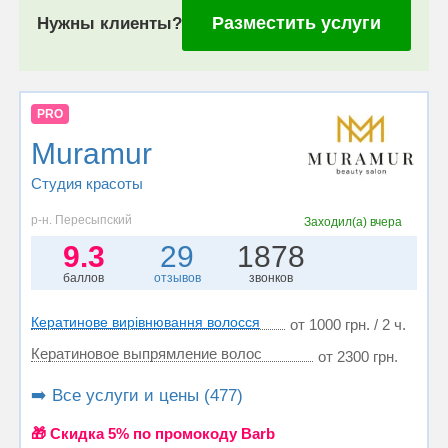
Разместить услуги
Нужны клиенты?
PRO
Muramur
Студия красоты
р-н. Пересыпский
Заходил(а)
вчера
9.3
29
1878
баллов
отзывов
звонков
Кератинове вирівнювання волосся
от 1000 грн. / 2 ч.
Кератиновое выпрямление волос
от 2300 грн.
➡️ Все услуги и цены (477)
🎁 Cкидка 5% по промокоду Barb