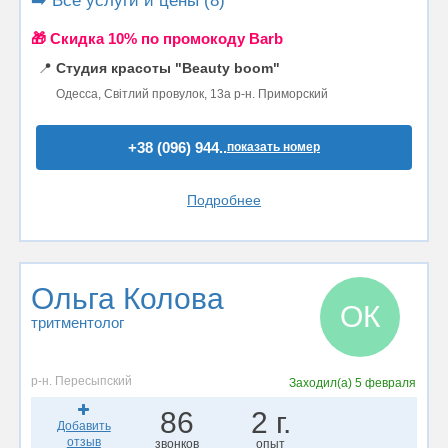
➡️ Все услуги и цены (8)
🎁 Cкидка 10% по промокоду Barb
📍
Студия красоты "Beauty boom"
Одесса, Світлий провулок, 13а р-н. Приморский
+38 (096) 944..
показать номер
Подробнее
Ольга Колова
ОК
тритментолог
р-н. Пересыпский
Заходил(а)
5 февраля
86
2 г.
Добавить
отзыв
звонков
опыт