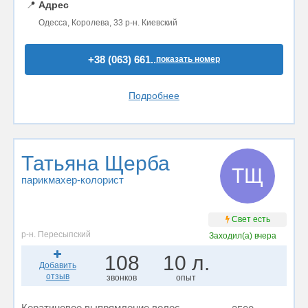
📍
Адрес
Одесса, Королева, 33 р-н. Киевский
+38 (063) 661..
показать номер
Подробнее
Татьяна Щерба
ТЩ
парикмахер-колорист
Свет есть
р-н. Пересыпский
Заходил(а)
вчера
108
10 л.
Добавить
отзыв
звонков
опыт
Кератиновое выпрямление волос