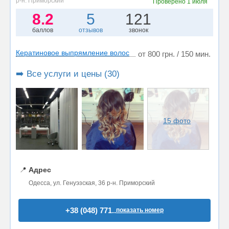
р-н. Приморский
Проверено
1 июля
8.2
5
121
баллов
отзывов
звонок
Кератиновое выпрямление волос
от 800 грн. / 150 мин.
➡️ Все услуги и цены (30)
15 фото
📍
Адрес
Одесса, ул. Генуэзская, 36 р-н. Приморский
+38 (048) 771..
показать номер