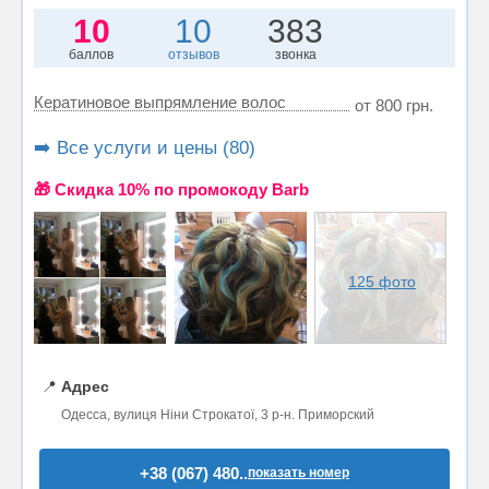
10
10
383
баллов
отзывов
звонка
Кератиновое выпрямление волос
от 800 грн.
➡️ Все услуги и цены (80)
🎁 Cкидка 10% по промокоду Barb
125 фото
📍
Адрес
Одесса, вулиця Ніни Строкатої, 3 р-н. Приморский
+38 (067) 480..
показать номер