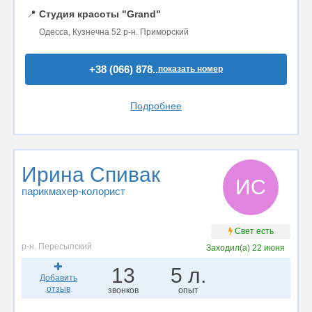
📍
Студия красоты "Grand"
Одесса, Кузнечна 52 р-н. Приморский
+38 (066) 878..
показать номер
Подробнее
Ирина Спивак
ИС
парикмахер-колорист
Свет есть
р-н. Пересыпский
Заходил(а)
22 июня
13
5 л.
Добавить
отзыв
звонков
опыт