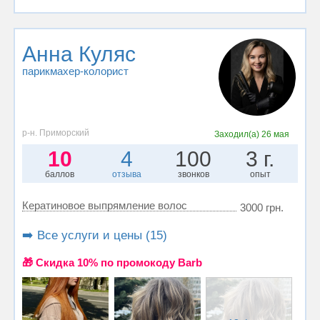
Анна Куляс
парикмахер-колорист
р-н. Приморский
Заходил(а)
26 мая
10
4
100
3 г.
баллов
отзыва
звонков
опыт
Кератиновое выпрямление волос
3000 грн.
➡️ Все услуги и цены (15)
🎁 Cкидка 10% по промокоду Barb