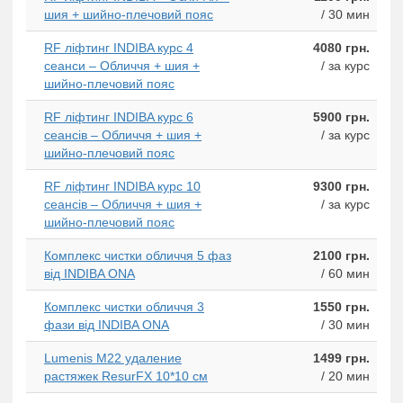
шия + шийно-плечовий пояс
/ 30 мин
RF ліфтинг INDIBA курс 4
4080 грн.
сеанси – Обличчя + шия +
/ за курс
шийно-плечовий пояс
RF ліфтинг INDIBA курс 6
5900 грн.
сеансів – Обличчя + шия +
/ за курс
шийно-плечовий пояс
RF ліфтинг INDIBA курс 10
9300 грн.
сеансів – Обличчя + шия +
/ за курс
шийно-плечовий пояс
Комплекс чистки обличчя 5 фаз
2100 грн.
від INDIBA ONA
/ 60 мин
Комплекс чистки обличчя 3
1550 грн.
фази від INDIBA ONA
/ 30 мин
Lumenis M22 удаление
1499 грн.
растяжек ResurFX 10*10 см
/ 20 мин