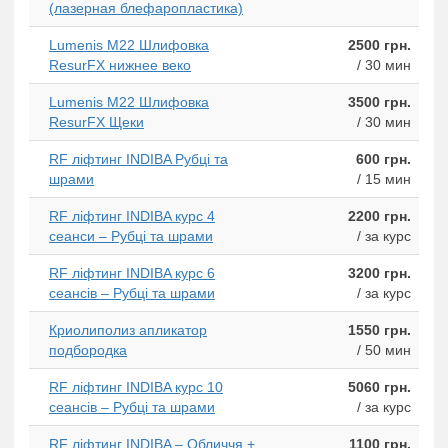
(лазерная блефаропластика)
Lumenis M22 Шлифовка
2500 грн.
ResurFX нижнее веко
/ 30 мин
Lumenis M22 Шлифовка
3500 грн.
ResurFX Щеки
/ 30 мин
RF ліфтинг INDIBA Рубці та
600 грн.
шрами
/ 15 мин
RF ліфтинг INDIBA курс 4
2200 грн.
сеанси – Рубці та шрами
/ за курс
RF ліфтинг INDIBA курс 6
3200 грн.
сеансів – Рубці та шрами
/ за курс
Криолиполиз апликатор
1550 грн.
подбородка
/ 50 мин
RF ліфтинг INDIBA курс 10
5060 грн.
сеансів – Рубці та шрами
/ за курс
RF ліфтинг INDIBA – Обличчя +
1100 грн.