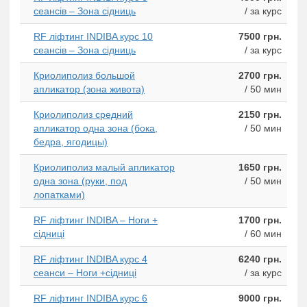
сеансів – Зона сідниць
/ за курс
RF ліфтинг INDIBA курс 10
7500 грн.
сеансів – Зона сідниць
/ за курс
Криолиполиз большой
2700 грн.
апликатор (зона живота)
/ 50 мин
Криолиполиз средний
2150 грн.
апликатор одна зона (бока,
/ 50 мин
бедра, ягодицы)
Криолиполиз малый апликатор
1650 грн.
одна зона (руки, под
/ 50 мин
лопатками)
RF ліфтинг INDIBA – Ноги +
1700 грн.
сідниці
/ 60 мин
RF ліфтинг INDIBA курс 4
6240 грн.
сеанси – Ноги +сідниці
/ за курс
RF ліфтинг INDIBA курс 6
9000 грн.