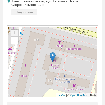
Киев, Шевченковский, вул. Гетьмана Павла
Скоропадського, 17б
Подробнее
+
−
Leaflet
| ©
OpenStreetMap
| Barb