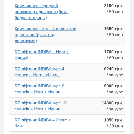
Криолиполиз средний
2150 грн.
апликатор одна зона (бока,
/ 50 мин
бедра, ягодицы)
Криолиполиз малый апликатор
1650 грн.
одна зона (руки, под
/ 50 мин
лопатками)
RF ліфтинг INDIBA – Ноги +
1700 грн.
сідниці
/ 60 мин
RF ліфтинг INDIBA курс 4
6240 грн.
сеанси – Ноги +сідниці
/ за курс
RF ліфтинг INDIBA курс 6
9000 грн.
сеансів – Ноги + сідниці
/ за курс
RF ліфтинг INDIBA курс 10
14300 грн.
сеансів – Ноги + сідниці
/ за курс
RF ліфтинг INDIBA – Живіт +
1050 грн.
боки
/ 30 мин