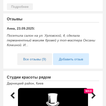
победителей различных чемпионатов. Качество и
стерильность процедур – главные принципы, которые мы
придерживаемся в работе нашей студии. Для процедур
используются профессиональные одноразовые
Отзывы
материалы гипоаллергенного состава. В студии работают
мастера с опытом работы более 5 лет.
Анна, 23.09.2025:
Для всех желающих на базе нашей школы проводится
Посетила салон на ул. Урловской, 4, сделала
обучение по ламинированию, наращиванию ресниц и
перманентный макияж бровей у топ-мастера Оксаны
оформлению бровей. Периодически мы разыскиваем
Кочкиной. И...
моделей для отработки профессиональных навыков
студентов)
Все отзывы (9)
Добавить отзыв
Студии красоты рядом
Дарницкий район, Киев
MAX