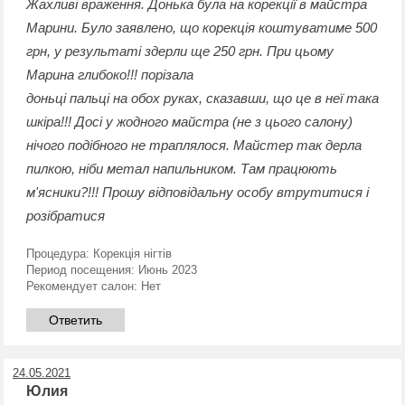
Жахливі враження. Донька була на корекції в майстра
Марини. Було заявлено, що корекція коштуватиме 500
грн, у результаті здерли ще 250 грн. При цьому
Марина глибоко!!! порізала
доньці пальці на обох руках, сказавши, що це в неї така
шкіра!!! Досі у жодного майстра (не з цього салону)
нічого подібного не траплялося. Майстер так дерла
пилкою, ніби метал напильником. Там працюють
м'ясники?!!! Прошу відповідальну особу втрутитися і
розібратися
Процедура:
Корекція нігтів
Период посещения:
Июнь 2023
Рекомендует салон:
Нет
Ответить
24.05.2021
Юлия