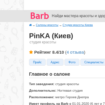
Найди мастера красоты и здо
→
Салоны красоты
→
Студии красоты Киева
PinKA (Киев)
студия красоты
Рейтинг 8.4/10
(
4 отзыва
)
Прайс
Адрес
Фото
Специалисты
Главное о салоне
Тип заведения:
студия красоты
Дополнительно:
Ногтевая студия
Расположение:
метро Героев Днепра
Имеет профиль на Barb c
01.01.2020 (6 лет и 