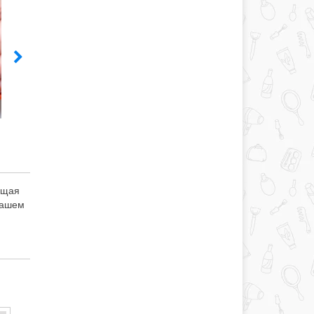
ещая
нашем