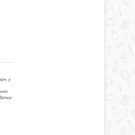
рн, у
чого
 Прошу