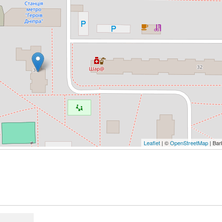
Leaflet
| ©
OpenStreetMap
| Bar