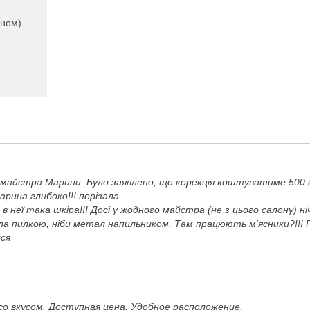
оном)
в майстра Марини. Було заявлено, що корекція коштуватиме 500 г
рина глибоко!!! порізала
 в неї така шкіра!!! Досі у жодного майстра (не з цього салону) ні
ла пилкою, ніби метал напильником. Там працюють м'ясники?!!!
ися
о вкусом. Доступная цена. Удобное расположение.