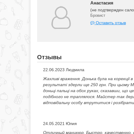
Анастасия
(не подтвержден сал
Бровист
Оставить отзыв
Отзывы
22.06.2023 Людмила
Жахливі враження. Донька була на корекції 
результаті здерли ще 250 грн. При цьому Ма
доньці пальці на обох руках, сказавши, що це
подібного не траплялося. Майстер так дер
відповідальну особу втрутитися і розібрат
24.05.2021 Юлия
Отличный маникюр. Быстро, качественно, с