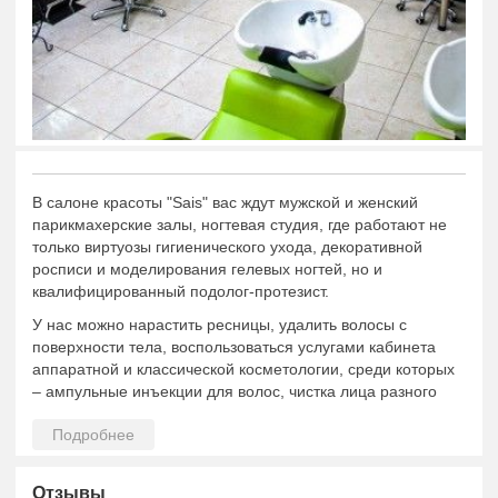
В салоне красоты "Sais" вас ждут мужской и женский
парикмахерские залы, ногтевая студия, где работают не
только виртуозы гигиенического ухода, декоративной
росписи и моделирования гелевых ногтей, но и
квалифицированный подолог-протезист.
У нас можно нарастить ресницы, удалить волосы с
поверхности тела, воспользоваться услугами кабинета
аппаратной и классической косметологии, среди которых
– ампульные инъекции для волос, чистка лица разного
типа, фонофорез, микродермабразические и
микротоковые процедуры, комплексные профильные
обертывания и пилинги по проблеме тела и кожи,
аппаратный и различные виды мануального массажа для
Отзывы