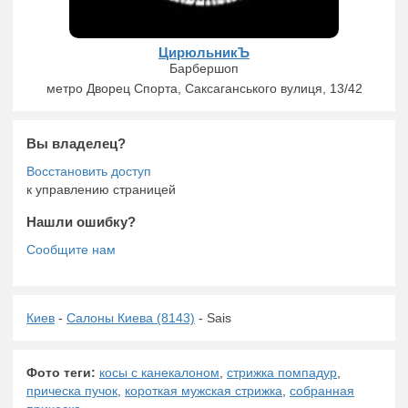
ЦирюльникЪ
Барбершоп
метро Дворец Спорта, Саксаганського вулиця, 13/42
Вы владелец?
к управлению страницей
Нашли ошибку?
Киев
-
Салоны Киева (8143)
- Sais
Фото теги:
косы с канекалоном
,
стрижка помпадур
,
прическа пучок
,
короткая мужская стрижка
,
собранная