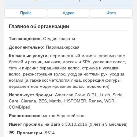
Прайс
Адрес
Фото
Главное об организации
Тип заведения:
Студия красоты
Дополнительно:
Парикмахерская
Ключевые услуги:
перманентный макияж, оформление
бровей и ресниц, макияж, массаж и SPA, удаление волос,
тату и пирсинг, окрашивание волос, стрижка и укладка
волос, реконструкция волос, уход за ногтями рук, уход за
ногами (а также косметология лица, коррекция фигуры,
перманентное моделирование волос, подология)
Использует бренды:
American Crew, O.P.I., Luxio, Suda
Care, Clarena, BES, Matrix, HISTOMER, Renew, WDR,
COMBIped
Расположение:
метро Берестейская
Имеет профиль на Barb c
30.10.2016 (9 лет и 9 месяцев)
Просмотры:
9614