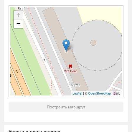
+
−
Leaflet
| ©
OpenStreetMap
| Barb
Построить маршрут
Услуги и цены салона