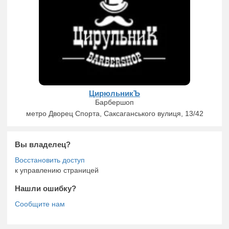
м
ЦирюльникЪ
Барбершоп
метро Дворец Спорта, Саксаганського вулиця, 13/42
Вы владелец?
к управлению страницей
Нашли ошибку?