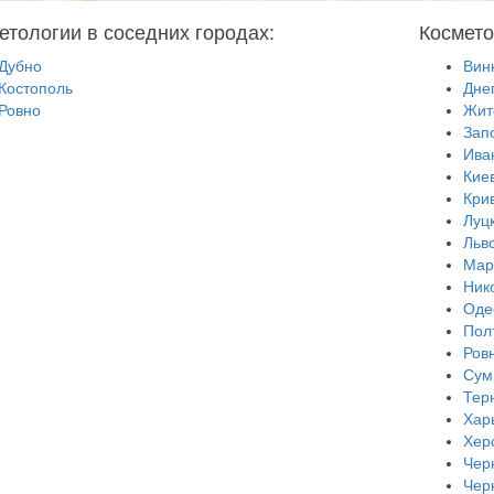
етологии в соседних городах:
Космето
Дубно
Вин
Костополь
Дне
Ровно
Жит
Зап
Ива
Кие
Кри
Луц
Льв
Мар
Ник
Оде
Пол
Ров
Сум
Тер
Хар
Хер
Чер
Чер