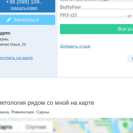
+38 (099) 109..
BioRePeel
показать номер
PRX-t33
от
Записаться
Все ус
дрес
арны,
нягині Ольги, 23
Добавить отзыв
мотреть на карте
етология рядом со мной на карте
аина, Ровненская, Сарны