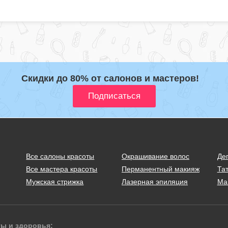
Скидки до 80% от салонов и мастеров!
Все салоны красоты
Окрашивание волос
Де
Все мастера красоты
Перманентный макияж
Тат
Мужская стрижка
Лазерная эпиляция
Ма
ты и здоровья: