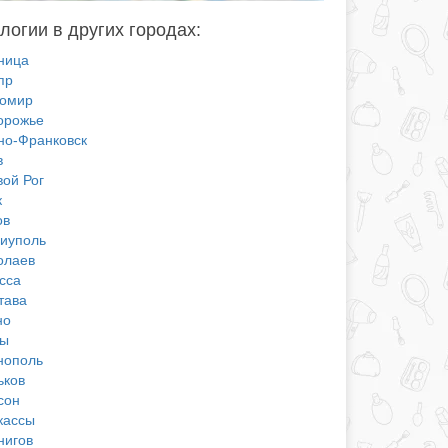
логии в других городах:
ница
пр
омир
орожье
но-Франковск
в
вой Рог
к
ов
иуполь
олаев
сса
тава
но
ы
нополь
ьков
сон
кассы
нигов