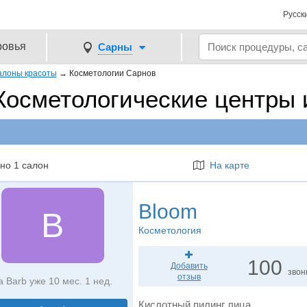
Русск
ровья
Сарны
алоны красоты
→
Косметологии Сарнов
Косметологические центры 
но 1 салон
На карте
Bloom
B
Косметология
100
Добавить
звон
отзыв
а Barb уже 10 мес. 1 нед.
Кислотный пилинг лица