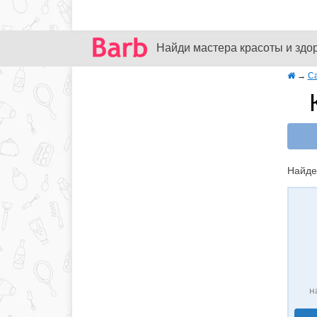
Найди мастера красоты и здо
→
С
Найде
н