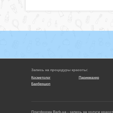
Запись на процедуры красоты:
Косметолог
Парикмахер
Барбершоп
Платформа Barb.ua - запись на услуги красо