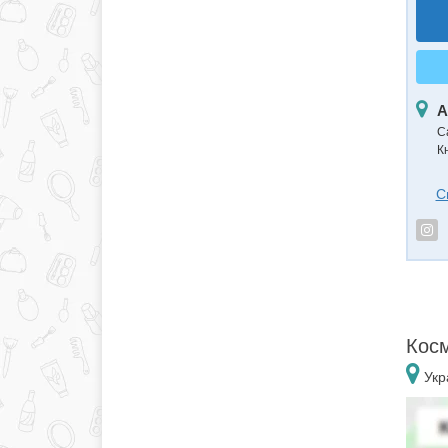
А
С
К
С
Косм
Укр