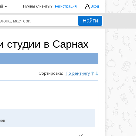
ий
Нужны клиенты?
Регистрация
Вход
Найти
и студии в Сарнах
Сортировка:
По рейтингу
ков
✔️