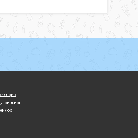
пиляция
у, пирсинг
никюр