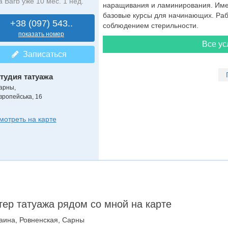
а Barb уже 10 мес. 1 нед.
наращивания и ламинирования. Имею
базовые курсы для начинающих. Раб
+38 (097) 543..
соблюдением стерильности.
показать номер
Все ус
Записаться
тудия татуажа
арны,
вропейська, 16
мотреть на карте
ер татуажа рядом со мной на карте
аина, Ровненская, Сарны