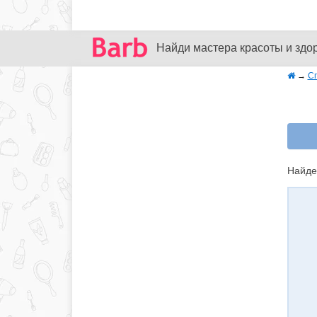
Найди мастера красоты и здо
→
С
Найде