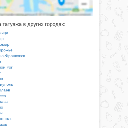
 татуажа в других городах:
ница
пр
омир
орожье
но-Франковск
в
вой Рог
к
ов
иуполь
олаев
сса
тава
но
ы
нополь
ьков