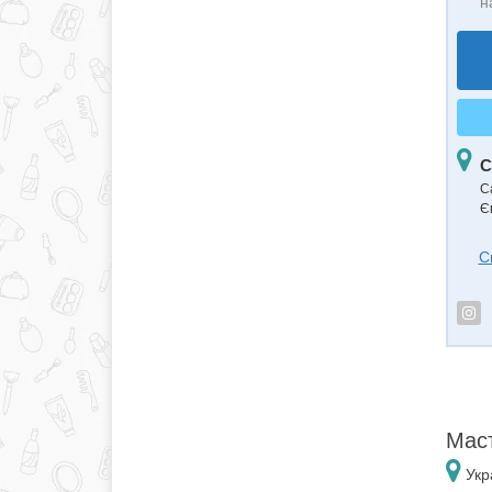
н
С
С
Є
С
Маст
Укр