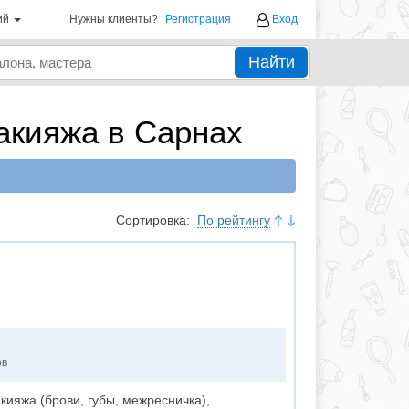
ий
Нужны клиенты?
Регистрация
Вход
Найти
акияжа в Сарнах
Сортировка:
По рейтингу
ов
ияжа (брови, губы, межресничка),