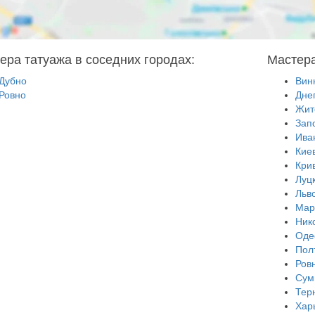
ера татуажа в соседних городах:
Мастера
Дубно
Вин
Ровно
Дне
Жит
Зап
Ива
Кие
Кри
Луц
Льв
Мар
Ник
Оде
Пол
Ров
Сум
Тер
Хар