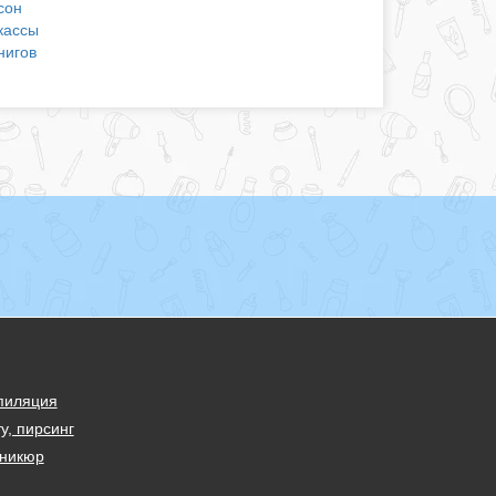
сон
кассы
нигов
пиляция
у, пирсинг
никюр