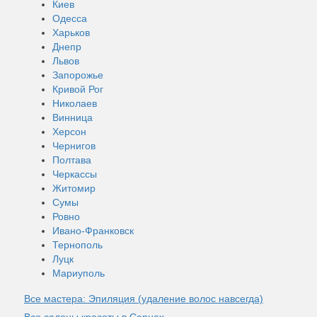
Киев
Одесса
Харьков
Днепр
Львов
Запорожье
Кривой Рог
Николаев
Винница
Херсон
Чернигов
Полтава
Черкассы
Житомир
Сумы
Ровно
Ивано-Франковск
Тернополь
Луцк
Мариуполь
Все мастера: Эпиляция (удаление волос навсегда)
Все салоны красоты в Сарнах