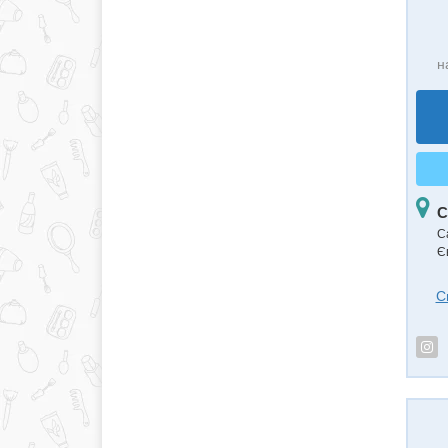
н
С
С
Є
С