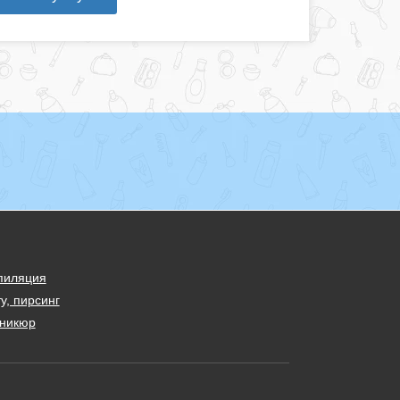
пиляция
у, пирсинг
никюр