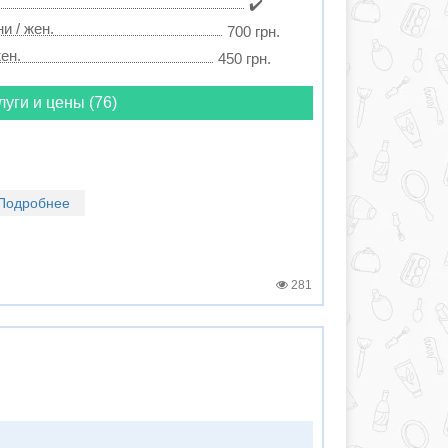
✔️
и / жен.
700 грн.
ен.
450 грн.
луги и цены (76)
Подробнее
281