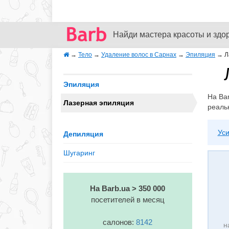
Найди мастера красоты и здо
→
Тело
→
Удаление волос в Сарнах
→
Эпиляция
→
Л
Эпиляция
На Ba
Лазерная эпиляция
реаль
Уси
Депиляция
Шугаринг
На Barb.ua > 350 000
посетителей в месяц
салонов:
8142
н