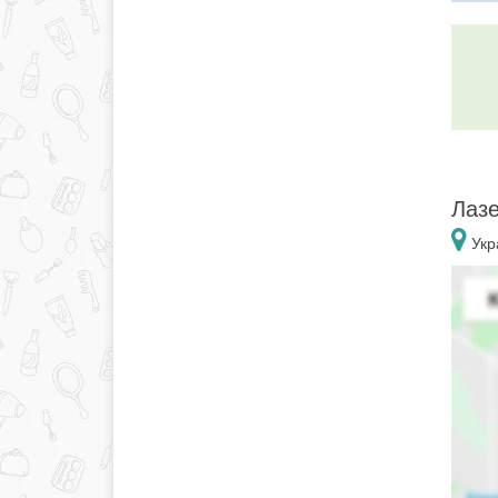
Лазе
Укр