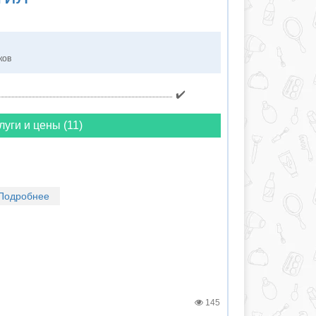
ков
✔️
луги и цены (11)
Подробнее
145