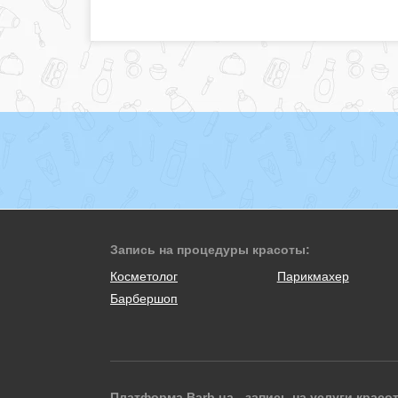
Запись на процедуры красоты:
Косметолог
Парикмахер
Барбершоп
Платформа Barb.ua - запись на услуги красо