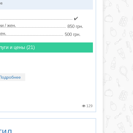
ов
✔️
и / жен.
850 грн.
ен.
500 грн.
луги и цены (21)
Подробнее
129
тил