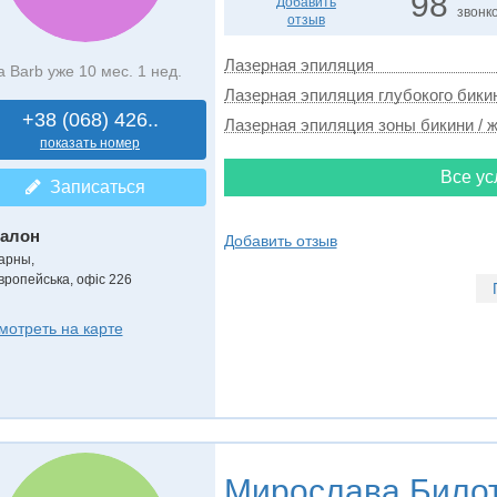
98
Добавить
звонк
отзыв
Лазерная эпиляция
а Barb уже 10 мес. 1 нед.
Лазерная эпиляция глубокого бикин
+38 (068) 426..
Лазерная эпиляция зоны бикини / ж
показать номер
Все ус
Записаться
алон
Добавить отзыв
арны,
вропейська, офіс 226
мотреть на карте
Мирослава Било