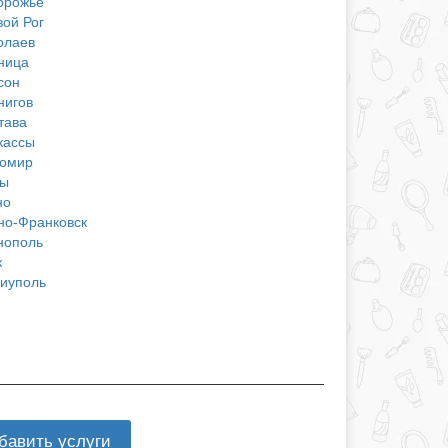
орожье
вой Рог
олаев
ница
сон
нигов
тава
кассы
омир
ы
но
но-Франковск
нополь
к
иуполь
бавить услуги