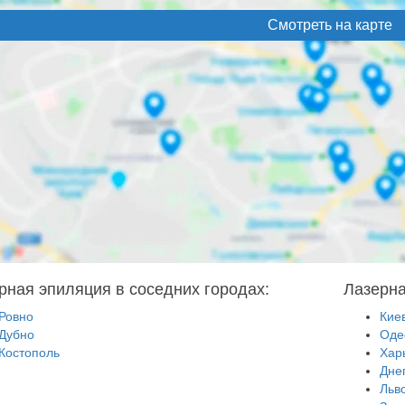
Смотреть на карте
рная эпиляция в соседних городах:
Лазерна
Ровно
Кие
Дубно
Оде
Костополь
Хар
Дне
Льв