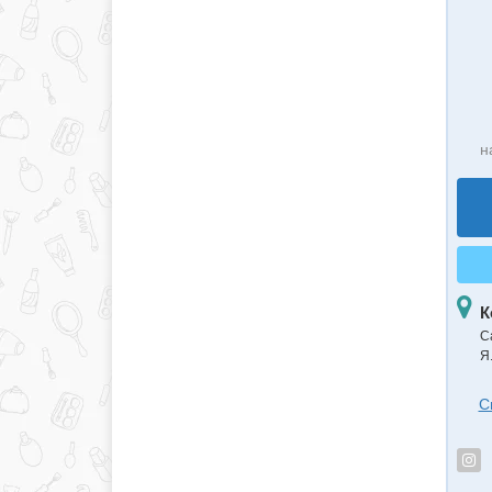
н
К
С
Я
С