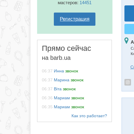
мастеров:
14451
Регистрация
А
Прямо сейчас
С
К
на barb.ua
С
06:37
Инна
звонок
06:37
Марина
звонок
06:37
Віта
звонок
06:36
Мариам
звонок
06:35
Мариам
звонок