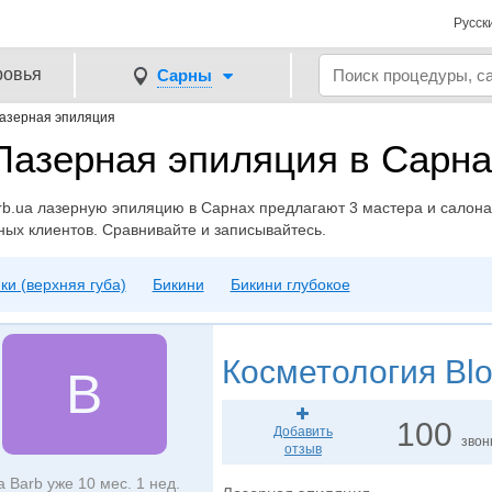
Русск
ровья
Сарны
азерная эпиляция
Лазерная эпиляция в Сарна
rb.ua лазерную эпиляцию в Сарнах предлагают 3 мастера и салона. 
ных клиентов. Сравнивайте и записывайтесь.
ки (верхняя губа)
Бикини
Бикини глубокое
Косметология
Bl
B
100
Добавить
звон
отзыв
а Barb уже 10 мес. 1 нед.