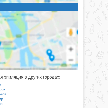
я эпиляция в других городах:
в
сса
ьков
пр
ов