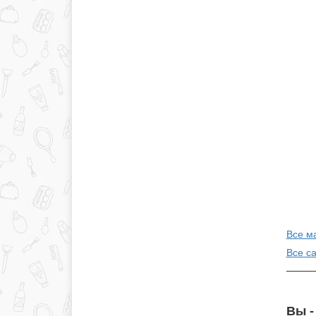
Все м
Все с
Вы -