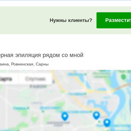
Размести
Нужны клиенты?
рная эпиляция рядом со мной
аина, Ровненская, Сарны