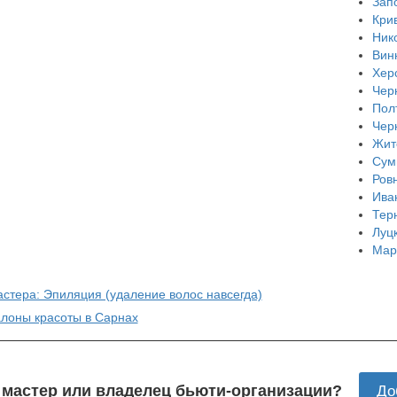
Зап
Кри
Ник
Вин
Хер
Чер
Пол
Чер
Жит
Сум
Ров
Ива
Тер
Луц
Мар
астера: Эпиляция (удаление волос навсегда)
алоны красоты в Сарнах
 мастер или владелец бьюти-организации?
До