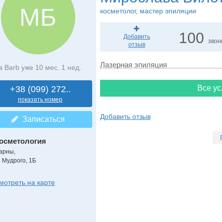
МБ
косметолог, мастер эпиляции
100
Добавить
звон
отзыв
Лазерная эпиляция
а Barb уже 10 мес. 1 нед.
Все ус
+38 (099) 272..
показать номер
Добавить отзыв
Записаться
осметология
арны,
. Мудрого, 1Б
мотреть на карте