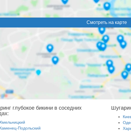
Смотреть на карте
ринг глубокое бикини в соседних
Шугарин
дах:
Кие
Хмельницкий
Оде
Каменец-Подольский
Хар