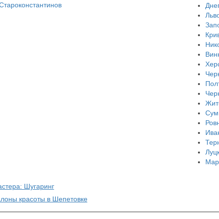
Староконстантинов
Дне
Льв
Зап
Кри
Ник
Вин
Хер
Чер
Пол
Чер
Жит
Сум
Ров
Ива
Тер
Луц
Мар
астера: Шугаринг
алоны красоты в Шепетовке