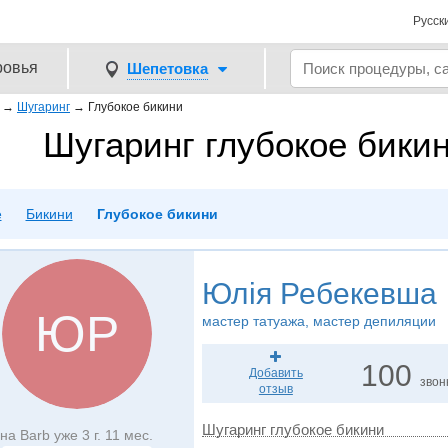
Русск
ровья
Шепетовка
→
Шугаринг
→
Глубокое бикини
Шугаринг глубокое бики
е
Бикини
Глубокое бикини
Юлія Ребекевша
ЮР
мастер татуажа, мастер депиляции
100
Добавить
звон
отзыв
Шугаринг глубокое бикини
на Barb уже 3 г. 11 мес.