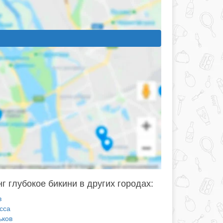
г глубокое бикини в других городах:
в
сса
ьков