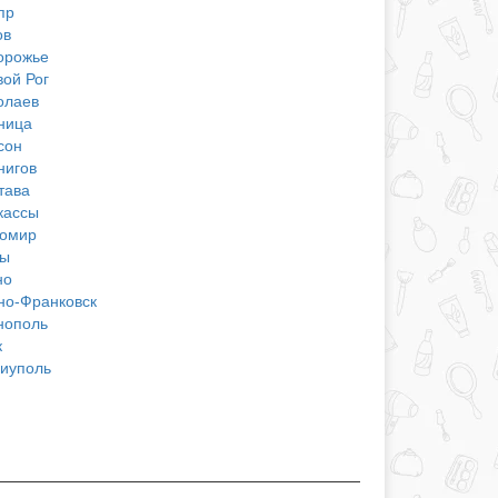
пр
ов
орожье
вой Рог
олаев
ница
сон
нигов
тава
кассы
омир
ы
но
но-Франковск
нополь
к
иуполь