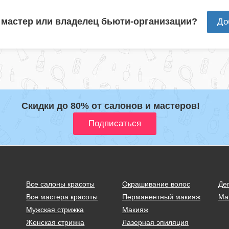
 мастер или владелец бьюти-организации?
До
Скидки до 80% от салонов и мастеров!
Все салоны красоты
Окрашивание волос
Де
Все мастера красоты
Перманентный макияж
Ма
Мужская стрижка
Макияж
Женская стрижка
Лазерная эпиляция