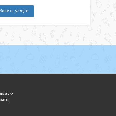
бавить услуги
пиляция
никюр