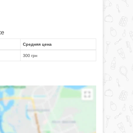
ке
Средняя цена
300 грн