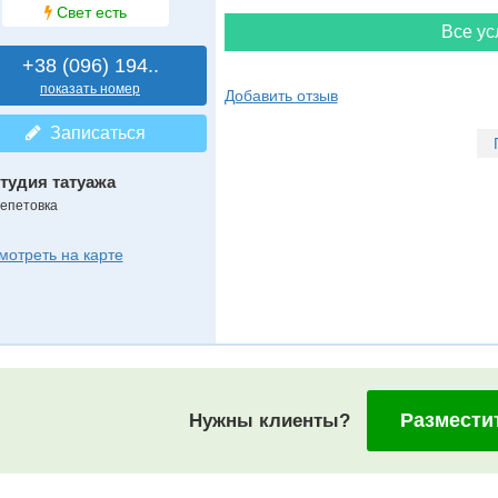
Свет есть
Все ус
+38 (096) 194..
показать номер
Добавить отзыв
Записаться
тудия татуажа
епетовка
мотреть на карте
Размести
Нужны клиенты?