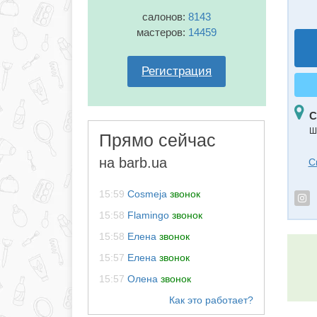
салонов:
8143
мастеров:
14459
Регистрация
С
Ш
Прямо сейчас
на barb.ua
С
15:59
Cosmeja
звонок
15:58
Flamingo
звонок
15:58
Елена
звонок
15:57
Елена
звонок
15:57
Олена
звонок