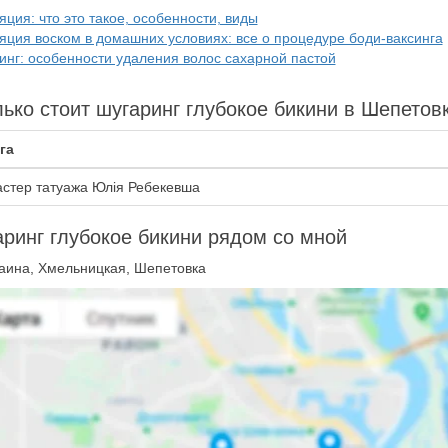
ция: что это такое, особенности, виды
яция воском в домашних условиях: все о процедуре боди-ваксинга
инг: особенности удаления волос сахарной пастой
ько стоит шугаринг глубокое бикини в Шепетов
га
стер татуажа Юлія Ребекевша
ринг глубокое бикини рядом со мной
аина, Хмельницкая, Шепетовка