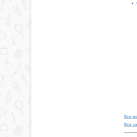
Все м
Все с