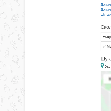
Депиля
Депил
Шугар
Скол
Услу
✅ Ма
Шуга
Укр