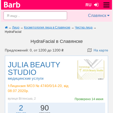
RU
Славянск
→
Лицо
→
Косметология лица в Славянске
→
Чистка лица
→
HydraFacial
HydraFacial в Славянске
Предложений: 0, от 1200 до 1200 ₴
На карте
JULIA BEAUTY
STUDIO
медицинские услуги
⚕️Лицензия МОЗ № 4740/0/14-20, від
08.07.2020р.
вулиця Вітянська, 2
Проверено
14 июня
2
90