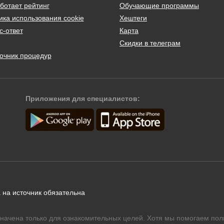
ботает рейтинг
Обучающие программы
ика использования cookie
Хештеги
с-ответ
Карта
Скидки в телеграм
очник процедур
Приложения для специалистов:
 на источник обязательна
начена только для ознакомительных целей. Хотя мы помогаем пол