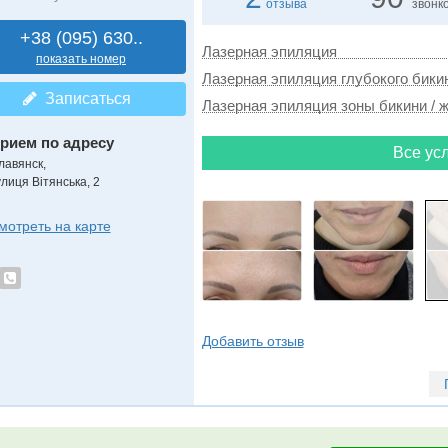
отзыва
звонк
+38 (095) 630..
Лазерная эпиляция
показать номер
Лазерная эпиляция глубокого бикин
Записаться
Лазерная эпиляция зоны бикини / ж
рием по адресу
Все усл
лавянск,
улиця Вітянська, 2
мотреть на карте
Добавить отзыв