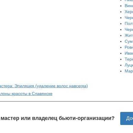
Вин
Хер
Чер
Пол
Чер
Жит
Сум
Ров
Ива
Тер
Луц
Мар
астера: Эпиляция (удаление волос навсегда)
алоны красоты в Славянске
 мастер или владелец бьюти-организации?
До