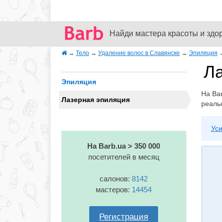
Найди мастера красоты и здо
→
Тело
→
Удаление волос в Славянске
→
Эпиляция
Ла
Эпиляция
На Bar
Лазерная эпиляция
реаль
Уси
На Barb.ua > 350 000
посетителей в месяц
салонов:
8142
мастеров:
14454
Регистрация