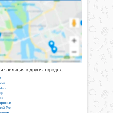
я эпиляция в других городах:
в
сса
ьков
пр
ов
орожье
вой Рог
олаев