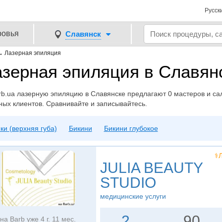
Русск
ровья
Славянск
→
Лазерная эпиляция
зерная эпиляция в Славянс
b.ua лазерную эпиляцию в Славянске предлагают 0 мастеров и сало
ных клиентов. Сравнивайте и записывайтесь.
ки (верхняя губа)
Бикини
Бикини глубокое
⚕️
JULIA BEAUTY
STUDIO
медицинские услуги
2
90
на Barb уже 4 г. 11 мес.