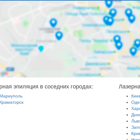
рная эпиляция в соседних городах:
Лазерна
Мариуполь
Кие
Краматорск
Оде
Хар
Дне
Льв
Зап
Кри
Ник