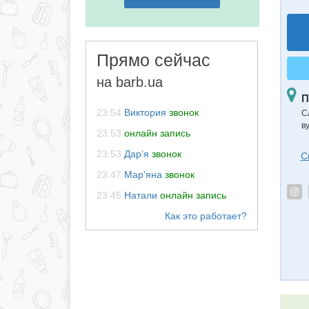
Прямо сейчас
на barb.ua
П
23:54
Виктория
звонок
С
в
23:53
онлайн запись
23:53
Дар‘я
звонок
С
23:47
Мар'яна
звонок
23:45
Натали
онлайн запись