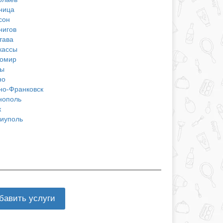
ница
сон
нигов
тава
кассы
омир
ы
но
но-Франковск
нополь
к
иуполь
бавить услуги