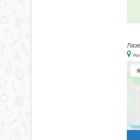
Лазе
Укр