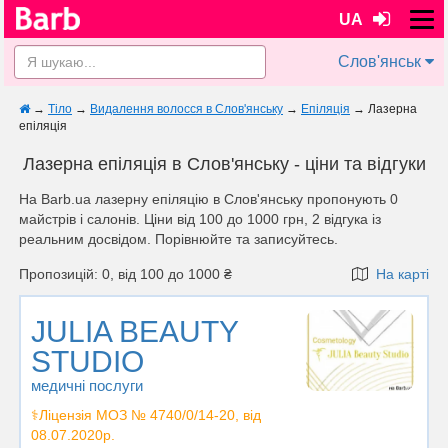
UA
Слов'янськ
→
Тіло
→
Видалення волосся в Слов'янську
→
Епіляція
→
Лазерна
епіляція
Лазерна епіляція в Слов'янську - ціни та відгуки
На Barb.ua лазерну епіляцію в Слов'янську пропонують 0
майстрів i салонів. Ціни від 100 до 1000 грн, 2 відгука із
реальним досвідом. Порівнюйте та записуйтесь.
Пропозицій: 0, від 100 до 1000 ₴
На карті
JULIA BEAUTY
STUDIO
медичні послуги
⚕️Ліцензія МОЗ № 4740/0/14-20, від
08.07.2020р.