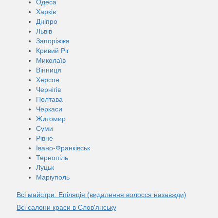
Одеса
Харків
Дніпро
Львів
Запоріжжя
Кривий Ріг
Миколаїв
Вінниця
Херсон
Чернігів
Полтава
Черкаси
Житомир
Суми
Рівне
Івано-Франківськ
Тернопіль
Луцьк
Маріуполь
Всі майстри: Епіляція (видалення волосся назавжди)
Всі салони краси в Слов'янську