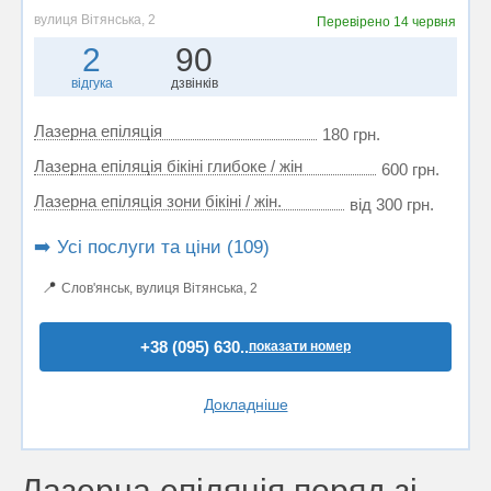
вулиця Вітянська, 2
Перевірено
14 червня
2
90
відгука
дзвінків
Лазерна епіляція
180 грн.
Лазерна епіляція бікіні глибоке / жін
600 грн.
Лазерна епіляція зони бікіні / жін.
від 300 грн.
➡️ Усі послуги та ціни (109)
📍
Слов'янськ, вулиця Вітянська, 2
+38 (095) 630..
показати номер
Докладніше
Лазерна епіляція поряд зі