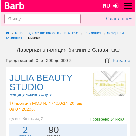
RU
Славянск
→
Тело
→
Удаление волос в Славянске
→
Эпиляция
→
Лазерная
эпиляция
→
Бикини
Лазерная эпиляция бикини в Славянске
Предложений: 0, от 300 до 300 ₴
На карте
JULIA BEAUTY
STUDIO
медицинские услуги
⚕️Лицензия МОЗ № 4740/0/14-20, від
08.07.2020р.
вулиця Вітянська, 2
Проверено
14 июня
2
90