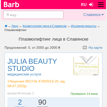
RU
Славянск
→
Лицо
→
Косметология лица в Славянске
→
Инъекции красоты
→
Плазмолифтинг
Плазмолифтинг лица в Славянске
Предложений: 0, от 2000 до 2000 ₴
На карте
JULIA BEAUTY
STUDIO
медицинские услуги
⚕️Лицензия МОЗ № 4740/0/14-20, від
08.07.2020р.
вулиця Вітянська, 2
Проверено
14 июня
2
90