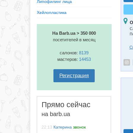
Липофилинг лица
Хейлопластика
О
С
На Barb.ua > 350 000
П
посетителей в месяц
С
салонов:
8139
мастеров:
14453
Регистрация
Прямо сейчас
на barb.ua
22:13
Катерина
звонок