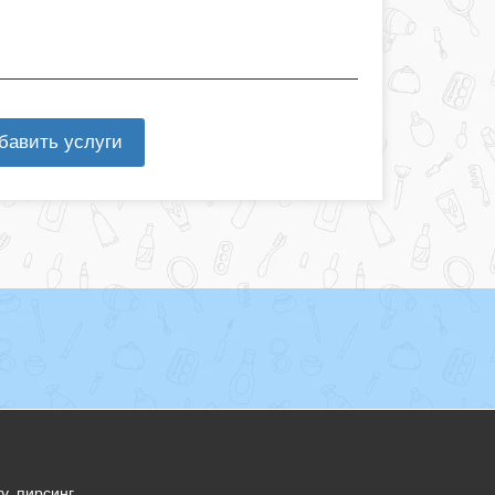
бавить услуги
у, пирсинг