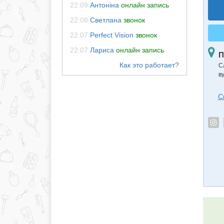
22:09
Антоніна
онлайн запись
22:08
Светлана
звонок
22:07
Perfect Vision
звонок
22:07
Лариса
онлайн запись
П
С
в
С