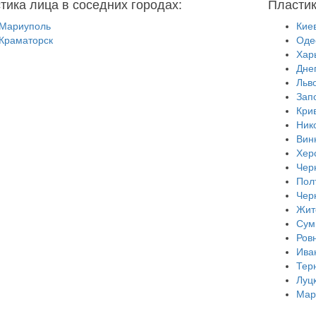
тика лица в соседних городах:
Пластик
Мариуполь
Кие
Краматорск
Оде
Хар
Дне
Льв
Зап
Кри
Ник
Вин
Хер
Чер
Пол
Чер
Жит
Сум
Ров
Ива
Тер
Луц
Мар