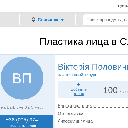
Русск
Славянск
Пластика лица в С
Вікторія Половин
ВП
пластический хирург
100
Добавить
звон
отзыв
Блефаропластика
на Barb уже 3 г. 5 мес.
Отопластика
+38 (095) 374..
Липофилинг лица
показать номер