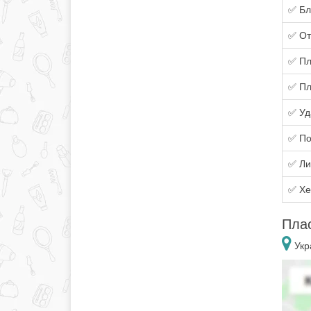
✅ Бл
✅ От
✅ Пл
✅ Пл
✅ Уд
✅ По
✅ Ли
✅ Хе
Плас
Укр