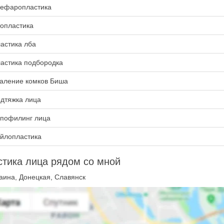
ефаропластика
опластика
астика лба
астика подбородка
аление комков Биша
дтяжка лица
пофилинг лица
йлопластика
тика лица рядом со мной
аина, Донецкая, Славянск