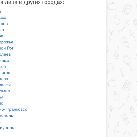
а лица в других городах:
в
сса
ьков
пр
ов
орожье
вой Рог
олаев
ница
сон
нигов
тава
кассы
омир
ы
но
но-Франковск
нополь
к
иуполь