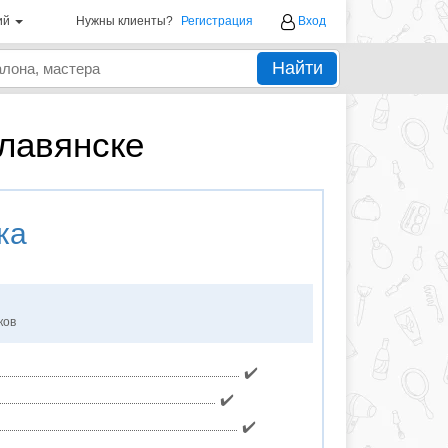
ий
Нужны клиенты?
Регистрация
Вход
Найти
лавянске
ка
ков
✔️
✔️
✔️