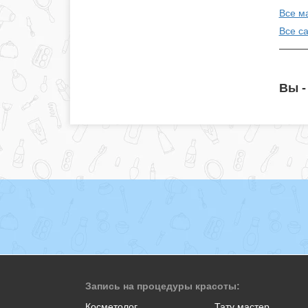
Все м
Все с
Вы -
Запись на процедуры красоты:
Косметолог
Тату мастер