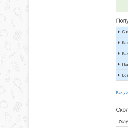
Поп
С 
Ка
Ка
По
Вс
Как у
Скол
Услу