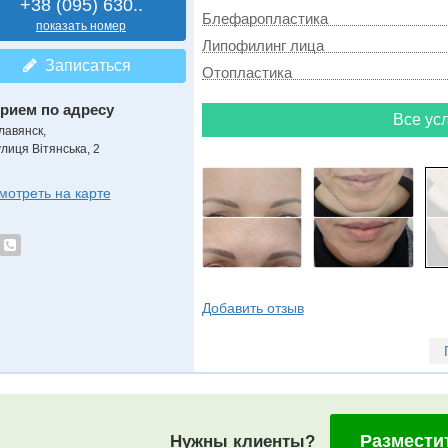
+38 (095) 630..
Блефаропластика
показать номер
Липофилинг лица
Записаться
Отопластика
рием по адресу
Все усл
лавянск,
улиця Вітянська, 2
мотреть на карте
Добавить отзыв
Размести
Нужны клиенты?