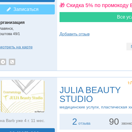
🎁 Cкидка 5% по промокоду 
Записаться
Все ус
рганизация
лавянск,
Добавить отзыв
оштова 49/1
мотреть на карте
⚕️
JULIA BEAUTY
STUDIO
медицинские услуги, пластическая х
2
90
на Barb уже 4 г. 11 мес.
отзыва
звонк