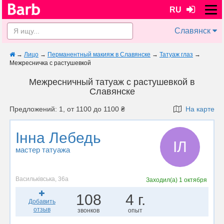
RU
Славянск
→
Лицо
→
Перманентный макияж в Славянске
→
Татуаж глаз
→
Межресничка с растушевкой
Межресничный татуаж с растушевкой в
Славянске
Предложений: 1, от 1100 до 1100 ₴
На карте
Інна Лебедь
ІЛ
мастер татуажа
Васильківська, 36а
Заходил(а)
1 октября
108
4 г.
Добавить
отзыв
звонков
опыт