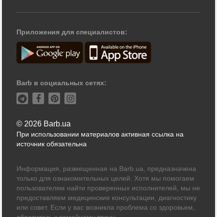
Приложения для специалистов:
Barb в социальных сетях:
© 2026 Barb.ua
При использовании материалов активная ссылка на
источник обязательна
Информация, размещенная на Barb.ua, предназначена
только для ознакомительных целей. Хотя мы помогаем
пользователям найти проверенных исполнителей, мы не
предоставляем медицинские консультации, диагностику
или совет. Если у вас возникла проблема со здоровьем,
обратитесь к семейному врачу.