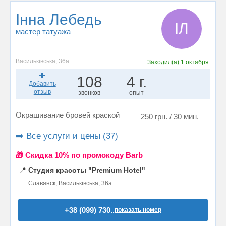
Інна Лебедь
ІЛ
мастер татуажа
Васильківська, 36а
Заходил(а)
1 октября
108
4 г.
Добавить
отзыв
звонков
опыт
Окрашивание бровей краской
250 грн. / 30 мин.
➡️ Все услуги и цены (37)
🎁 Cкидка 10% по промокоду Barb
📍
Студия красоты "Premium Hotel"
Славянск, Васильківська, 36а
+38 (099) 730..
показать номер