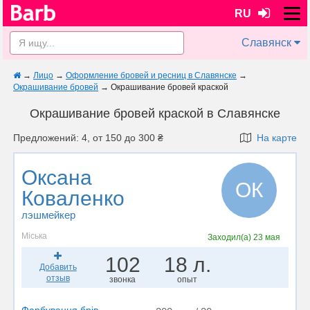
RU
Славянск
→
Лицо
→
Оформление бровей и ресниц в Славянске
→
Окрашивание бровей
→
Окрашивание бровей краской
Окрашивание бровей краской в Славянске
Предложений: 4, от 150 до 300 ₴
На карте
Оксана
ОК
Коваленко
лэшмейкер
Міська
Заходил(а)
23 мая
102
18 л.
Добавить
отзыв
звонка
опыт