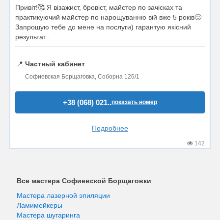
Привіт!🥰 Я візажист, бровіст, майстер по зачісках та
практикуючий майстер по нарощуванню вій вже 5 років🙂
Запрошую тебе до мене на послуги) гарантую якісний
результат...
📍
Частный кабинет
Софиевская Борщаговка, Соборна 126/1
+38 (068) 021..
показать номер
Подробнее
142
Все мастера Софиевской Борщаговки
Мастера лазерной эпиляции
Ламимейкеры
Мастера шугаринга