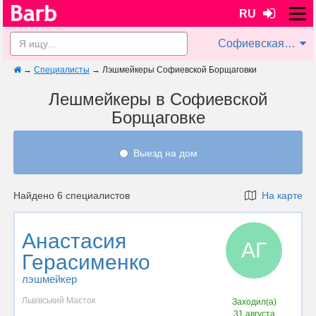
RU
Софиевская Борщаговка
→
Специалисты
→
Лэшмейкеры Софиевской Борщаговки
Лешмейкеры в Софиевской
Борщаговке
Выезд на дом
Найдено 6 специалистов
На карте
Анастасия
АГ
Герасименко
лэшмейкер
Львівський Маєток
Заходил(а)
31 августа