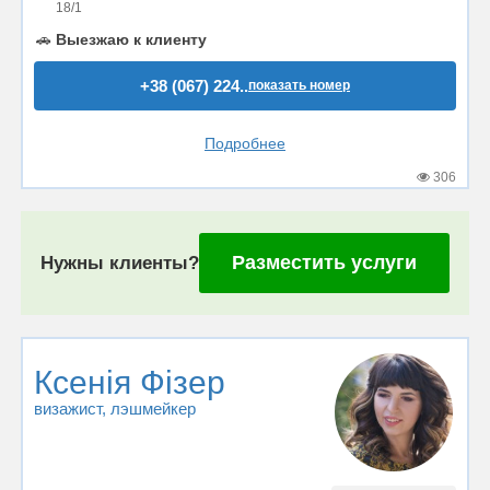
18/1
🚗
Выезжаю к клиенту
+38 (067) 224..
показать номер
Подробнее
306
Разместить услуги
Нужны клиенты?
Ксенія Фізер
визажист
, лэшмейкер