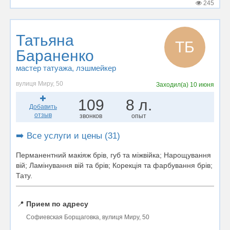
245
Татьяна
ТБ
Бараненко
мастер татуажа
, лэшмейкер
вулиця Миру, 50
Заходил(а)
10 июня
109
8 л.
Добавить
отзыв
звонков
опыт
➡️ Все услуги и цены (31)
Перманентний макіяж брів, губ та міжвійка; Нарощування
вій; Ламінування вій та брів; Корекція та фарбування брів;
Тату.
📍
Прием по адресу
Софиевская Борщаговка, вулиця Миру, 50