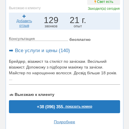
Свет есть
Выезжаю к клиенту
Заходил(а)
сегодня
129
21 г.
Добавить
отзыв
звонков
опыт
Консультация
бесплатно
➡️ Все услуги и цены (140)
Брейдер, візажист та стиліст по зачіскам. Весільний
візажист. Допоможу з підбором макіяжу та зачіски.
Майстер по нарощенню волосся. Досвід більше 18 років.
...
🚗
Выезжаю к клиенту
+38 (096) 355..
показать номер
Подробнее