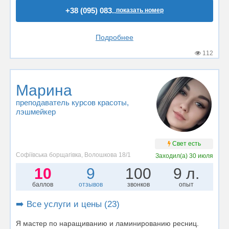
+38 (095) 083..
показать номер
Подробнее
112
Марина
преподаватель курсов красоты
,
лэшмейкер
Свет есть
Софіївська борщагівка, Волошкова 18/1
Заходил(а)
30 июля
10
9
100
9 л.
баллов
отзывов
звонков
опыт
➡️ Все услуги и цены (23)
Я мастер по наращиванию и ламинированию ресниц.