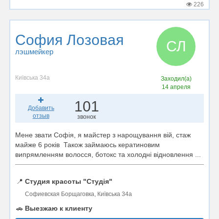
226
София Лозовая
СЛ
лэшмейкер
Київська 34а
Заходил(а)
14 апреля
101
Добавить
отзыв
звонок
Мене звати Софія, я майстер з нарощування вій, стаж
майже 6 років Також займаюсь кератиновим
випрямленням волосся, ботокс та холодні відновлення ...
📍
Студия красоты "Студія"
Софиевская Борщаговка, Київська 34а
🚗
Выезжаю к клиенту