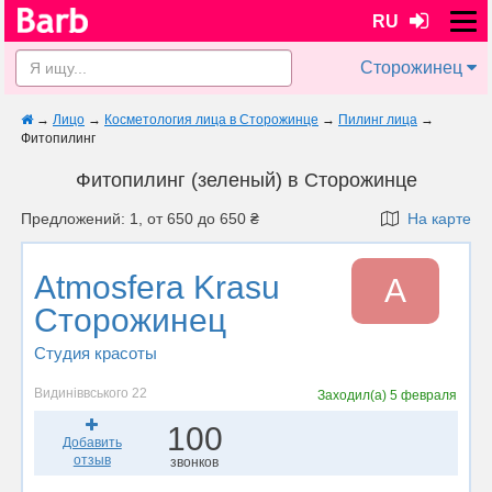
RU
Сторожинец
→
Лицо
→
Косметология лица в Сторожинце
→
Пилинг лица
→
Фитопилинг
Фитопилинг (зеленый) в Сторожинце
Предложений: 1, от 650 до 650 ₴
На карте
Atmosfera Krasu
A
Сторожинец
Студия красоты
Видиніввського 22
Заходил(а)
5 февраля
100
Добавить
отзыв
звонков