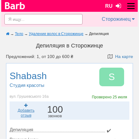
RU
Сторожинец
→
Тело
→
Удаление волос в Сторожинце
→
Депиляция
Депиляция в Сторожинце
Предложений: 1, от 100 до 600 ₴
На карте
Shabash
S
Студия красоты
вул. Грушевського 16а
Проверено
25 июля
100
Добавить
отзыв
звонков
Депиляция
✔️