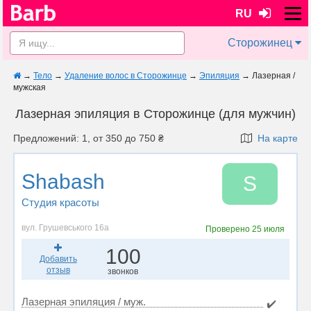
RU
Сторожинец
→
Тело
→
Удаление волос в Сторожинце
→
Эпиляция
→
Лазерная /
мужская
Лазерная эпиляция в Сторожинце (для мужчин)
Предложений: 1, от 350 до 750 ₴
На карте
Shabash
S
Студия красоты
вул. Грушевського 16а
Проверено
25 июля
100
Добавить
отзыв
звонков
Лазерная эпиляция / муж.
✔️