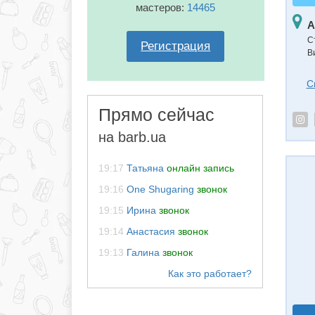
мастеров:
14465
А
С
Регистрация
В
С
Прямо сейчас
на barb.ua
19:17
Татьяна
онлайн запись
19:16
One Shugaring
звонок
19:15
Ирина
звонок
19:14
Анастасия
звонок
19:13
Галина
звонок