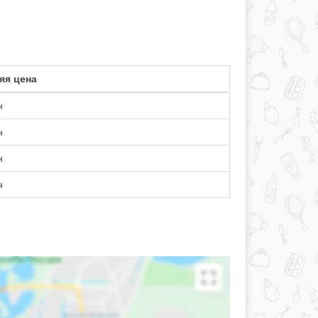
яя цена
н
н
н
н