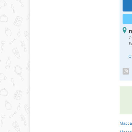
П
С
в
С
Масса