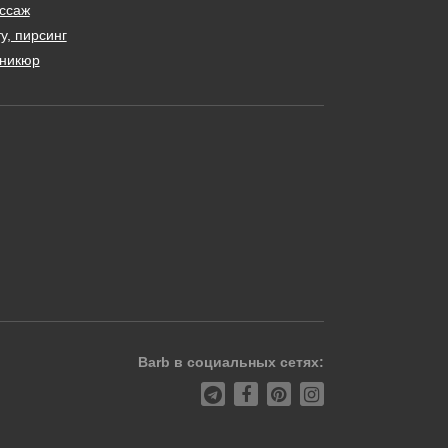
ссаж
у, пирсинг
никюр
Barb в социальных сетях: