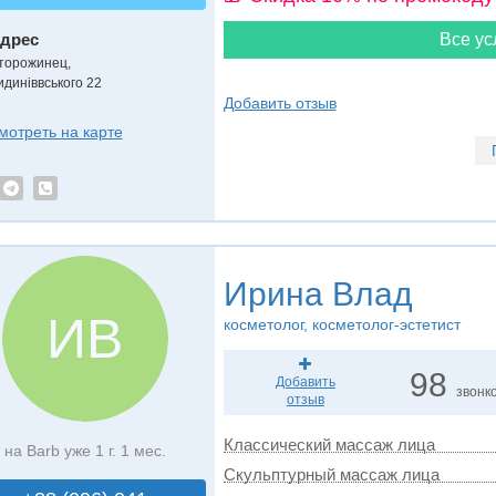
дрес
Все ус
торожинец
,
идиніввського 22
Добавить отзыв
мотреть на карте
Ирина Влад
ИВ
косметолог, косметолог-эстетист
98
Добавить
звонк
отзыв
Классический массаж лица
на Barb уже 1 г. 1 мес.
Скульптурный массаж лица