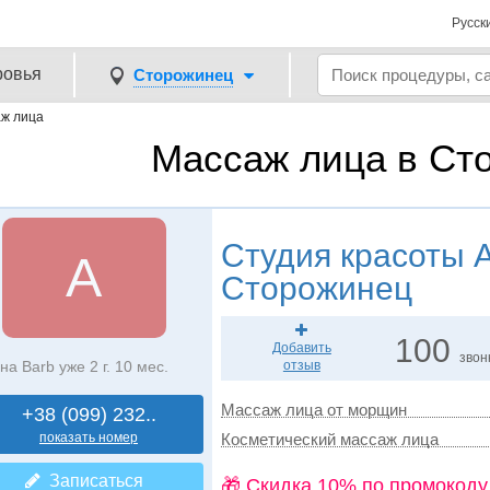
Русск
ровья
Сторожинец
ж лица
Массаж лица в Ст
Студия красоты
A
A
Сторожинец
100
Добавить
звон
на Barb уже 2 г. 10 мес.
отзыв
Массаж лица от морщин
+38 (099) 232..
показать номер
Косметический массаж лица
Записаться
🎁 Cкидка 10% по промокоду