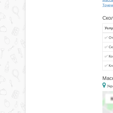
Масса
Точеч
Скол
Услу
✅ От
✅ Ск
✅ Ко
✅ Кл
Мас
Укр