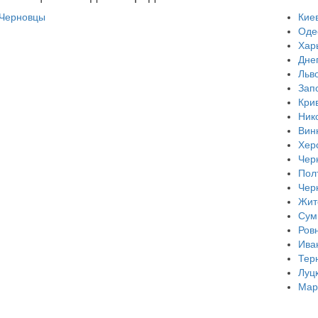
Черновцы
Кие
Оде
Хар
Дне
Льв
Зап
Кри
Ник
Вин
Хер
Чер
Пол
Чер
Жит
Сум
Ров
Ива
Тер
Луц
Мар