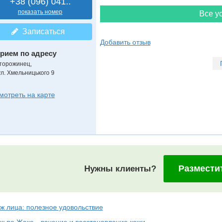
+38 (096) 041..
показать номер
Все ус
Записаться
Добавить отзыв
рием по адресу
торожинец,
ул. Хмельницького 9
мотреть на карте
Размести
Нужны клиенты?
ж лица: полезное удовольствие