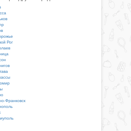
в
сса
ьков
пр
ов
орожье
вой Рог
олаев
ница
сон
нигов
тава
кассы
омир
ы
но
но-Франковск
нополь
к
иуполь