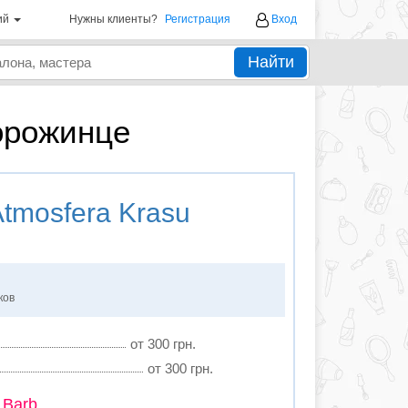
ий
Нужны клиенты?
Регистрация
Вход
Найти
орожинце
tmosfera Krasu
ков
от 300 грн.
от 300 грн.
 Barb