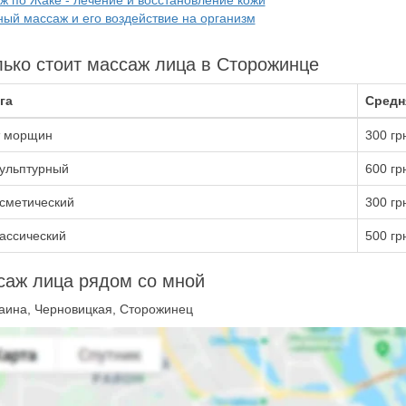
ж по Жаке - лечение и восстановление кожи
ный массаж и его воздействие на организм
ько стоит массаж лица в Сторожинце
га
Средн
 морщин
300 гр
ульптурный
600 гр
сметический
300 гр
ассический
500 гр
саж лица рядом со мной
аина, Черновицкая, Сторожинец