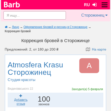
RU
Сторожинец
→
Лицо
→
Оформление бровей и ресниц в Сторожинце
→
Коррекция бровей
Коррекция бровей в Сторожинце
Предложений: 2, от 180 до 200 ₴
На карте
Atmosfera Krasu
A
Сторожинец
Студия красоты
Видиніввського 22
Заходил(а)
5 февраля
100
Добавить
отзыв
звонков