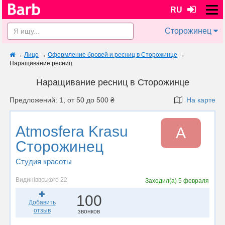
RU
Сторожинец
→
Лицо
→
Оформление бровей и ресниц в Сторожинце
→
Наращивание ресниц
Наращивание ресниц в Сторожинце
Предложений: 1, от 50 до 500 ₴
На карте
Atmosfera Krasu
A
Сторожинец
Студия красоты
Видиніввського 22
Заходил(а)
5 февраля
100
Добавить
отзыв
звонков