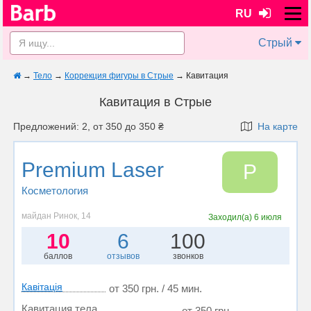
RU
Стрый
→
Тело
→
Коррекция фигуры в Стрые
→
Кавитация
Кавитация в Стрые
Предложений: 2, от 350 до 350 ₴
На карте
Premium Laser
P
Косметология
майдан Ринок, 14
Заходил(а)
6 июля
10
6
100
баллов
отзывов
звонков
Кавітація
от 350 грн. / 45 мин.
Кавитация тела
от 350 грн.