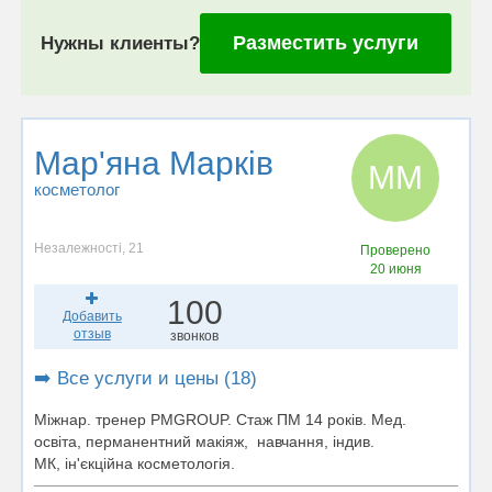
Разместить услуги
Нужны клиенты?
Мар'яна Марків
ММ
косметолог
Незалежності, 21
Проверено
20 июня
100
Добавить
отзыв
звонков
➡️ Все услуги и цены (18)
Міжнар. тренер PMGROUP. Стаж ПМ 14 років. Мед.
освіта, перманентний макіяж, навчання, індив.
МК, ін'єкційна косметологія.