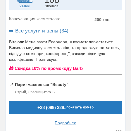
Добавить
отзыв
звонков
Консультация косметолога
200 грн.
➡️ Все услуги и цены (34)
Вітаю❤️ Мене звати Елеонора, я косметолог-естетист.
Вивчала медичну косметологію, та продовжую навчатись,
відвідую семінари, конференції, завжди підвищую
кваліфікацію. Практикую...
🎁 Cкидка 10% по промокоду Barb
📍
Парикмахерская "Beauty"
Стрый, Олесницького 17
+38 (099) 328..
показать номер
Подробнее