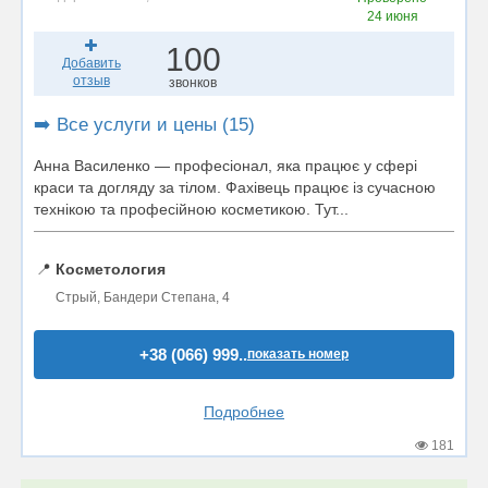
24 июня
100
Добавить
отзыв
звонков
➡️ Все услуги и цены (15)
Анна Василенко — професіонал, яка працює у сфері
краси та догляду за тілом. Фахівець працює із сучасною
технікою та професійною косметикою. Тут...
📍
Косметология
Стрый, Бандери Степана, 4
+38 (066) 999..
показать номер
Подробнее
181