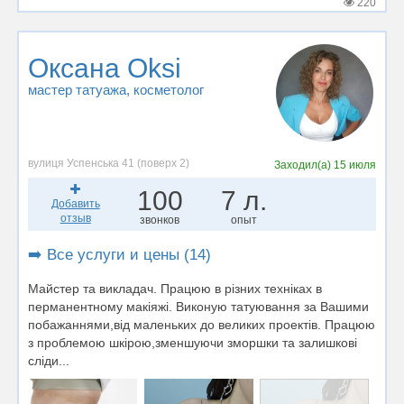
220
Оксана Oksi
мастер татуажа
, косметолог
вулиця Успенська 41 (поверх 2)
Заходил(а)
15 июля
100
7 л.
Добавить
отзыв
звонков
опыт
➡️ Все услуги и цены (14)
Майстер та викладач. Працюю в різних техніках в
перманентному макіяжі. Виконую татуювання за Вашими
побажаннями,від маленьких до великих проектів. Працюю
з проблемою шкірою,зменшуючи зморшки та залишкові
сліди...