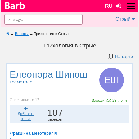
RU
Стрый
→
Волосы
→
Трихология в Стрые
Трихология в Стрые
На карте
Елеонора Шипош
ЕШ
косметолог
Олесницького 17
Заходил(а)
28 июня
107
Добавить
отзыв
звонков
Фракційна мезотерапія