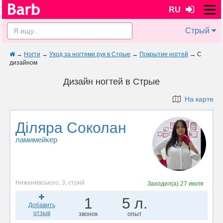
RU
Стрый
→
Ногти
→
Уход за ногтями рук в Стрые
→
Покрытие ногтей
→
С
дизайном
Дизайн ногтей в Стрые
На карте
Діляра Соколан
ламимейкер
Нижанківського, 3, стрий
Заходил(а)
27 июля
1
5 л.
Добавить
отзыв
звонок
опыт