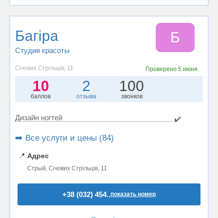
Багіра
Б
Студия красоты
Січових Стрільців, 11
Проверено
5 июня
10
2
100
баллов
отзыва
звонков
Дизайн ногтей
✔️
➡️ Все услуги и цены (84)
📍
Адрес
Стрый, Січових Стрільців, 11
+38 (032) 454..
показать номер