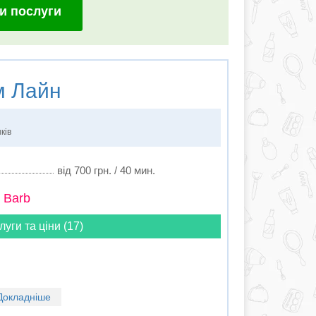
и послуги
м Лайн
ків
від 700 грн. / 40 мин.
 Barb
луги та ціни (17)
Докладніше