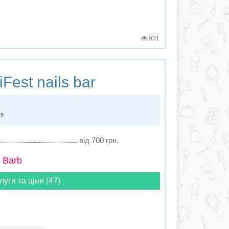
931
Fest nails bar
ів
від 700 грн.
 Barb
луги та ціни (47)