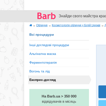
Знайди свого майстра кра
→
Обличчя
→
Косметологія обличчя у Білій Церкві
→
Всі процедури
Інші доглядові процедури
Альгінатна маска
Ферментотерапія
Вогонь та лід
Експрес-догляд
На Barb.ua > 350 000
відвідувачів в місяць