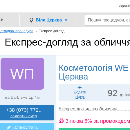
Україн
си
Біла Церква
Доглядові процедури
→
Експрес-догляд
Експрес-догляд за обличчя
Косметологія
WE 
WП
Церква
92
Додати
дзвін
на Barb вже 1р 4м
відгук
Експрес-догляд за обличчям
+38 (073) 772..
показати номер
🎁 Знижка 5% за промокодом
Записатись