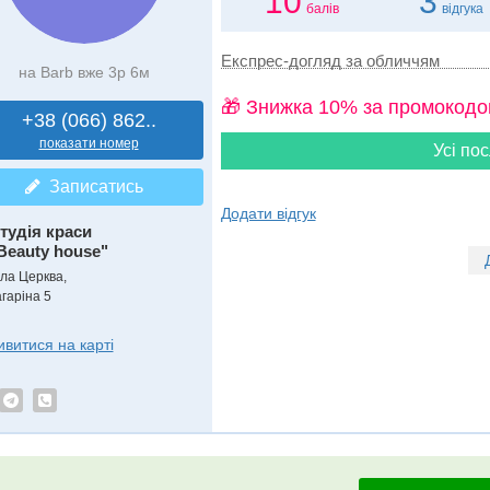
10
3
балів
відгука
Експрес-догляд за обличчям
на Barb вже 3р 6м
🎁 Знижка 10% за промокодо
+38 (066) 862..
показати номер
Усі пос
Записатись
Додати відгук
тудія краси
Beauty house"
іла Церква,
агаріна 5
ивитися на карті