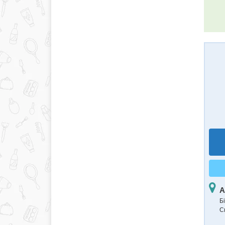
А
Б
С