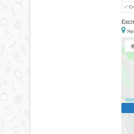
✅ Сту
Експ
Укра