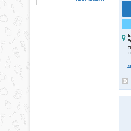
К
"
Б
П
Д