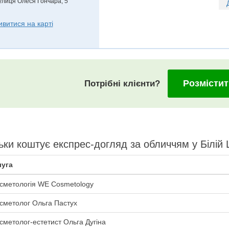
улиця Олеся Гончара, 5
ивитися на карті
Розмістит
Потрібні клієнти?
ьки коштує експрес-догляд за обличчям у Білій 
уга
сметологія WE Cosmetology
сметолог Ольга Пастух
сметолог-естетист Ольга Дугіна