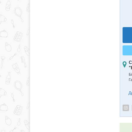
С
"
Б
Г
Д