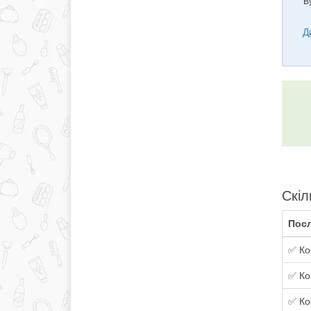
В
Д
Скіл
Посл
✅ Ко
✅ Ко
✅ Ко