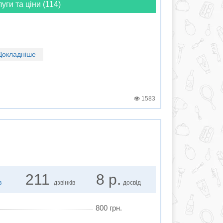
луги та ціни (114)
Докладніше
1583
211
8 р.
в
дзвінків
досвід
800 грн.