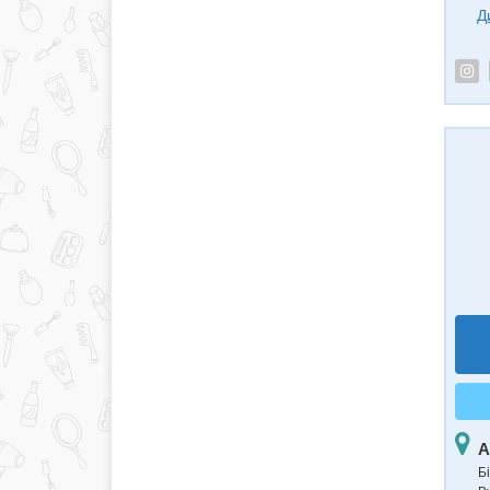
Д
А
Б