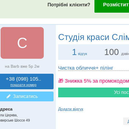
Розмістит
Потрібні клієнти?
Студія краси
Слі
С
1
100
відгук
дзвін
на Barb вже 5р 2м
Чистка обличчя+ пілінг
+38 (098) 105..
🎁 Знижка 5% за промокодом
показати номер
Усі пос
Записатись
дреса
Додати відгук
іла Церква
,
квирське Шоссе 49