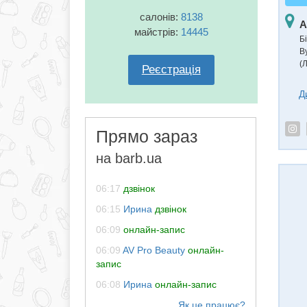
салонів:
8138
А
майстрів:
14445
Б
В
(Л
Реєстрація
Д
Прямо зараз
на barb.ua
06:17
дзвінок
06:15
Ирина
дзвінок
06:09
онлайн-запис
06:09
AV Pro Beauty
онлайн-
запис
06:08
Ирина
онлайн-запис