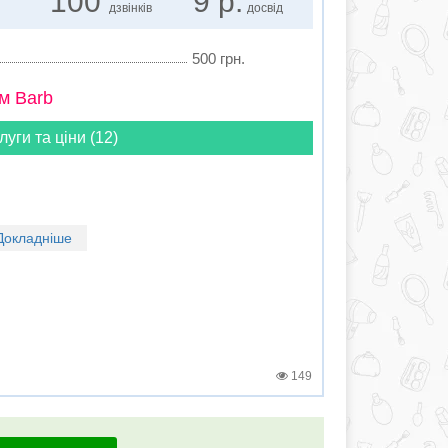
100
9 р.
дзвінків
досвід
500 грн.
м Barb
луги та ціни (12)
Докладніше
149