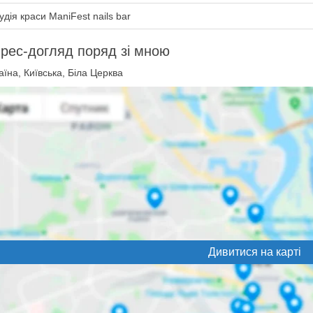
дія краси ManiFest nails bar
рес-догляд поряд зі мною
їна, Київська, Біла Церква
Дивитися на карті