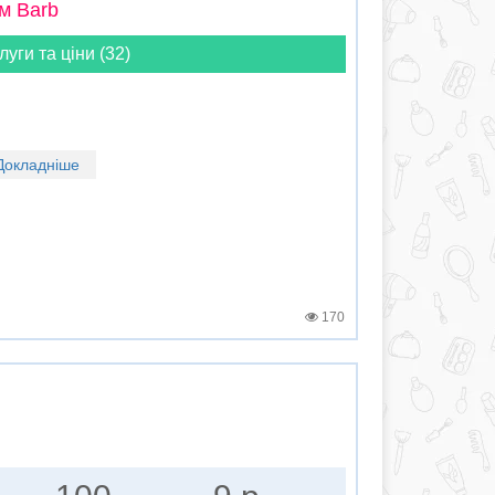
м Barb
луги та ціни (32)
Докладніше
170