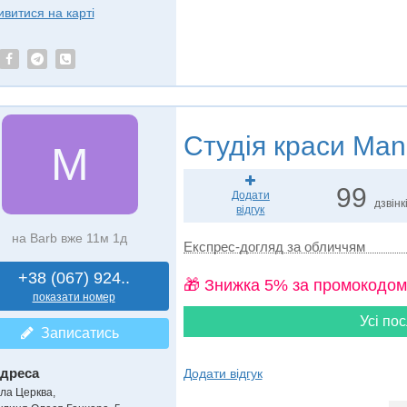
ивитися на карті
Студія краси
Mani
M
99
Додати
дзвінк
відгук
на Barb вже 11м 1д
Експрес-догляд за обличчям
+38 (067) 924..
🎁 Знижка 5% за промокодом
показати номер
Усі пос
Записатись
дреса
Додати відгук
іла Церква
,