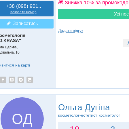
🎁 Знижка 10% за промокодо
+38 (098) 901..
показати номер
Усі пос
Записатись
Додати відгук
осметологія
O.KRASA"
іла Церква,
ідвальна, 10
ивитися на карті
Ольга Дугіна
ОД
косметолог-естетист, косметолог