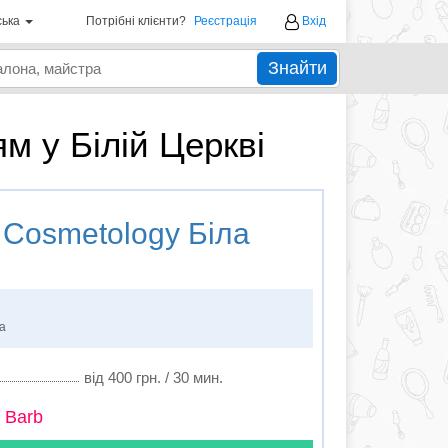
ська
Потрібні клієнти?
Реєстрація
Вхід
Знайти
м у Білій Церкві
Cosmetology Біла
ка
від 400 грн. / 30 мин.
 Barb