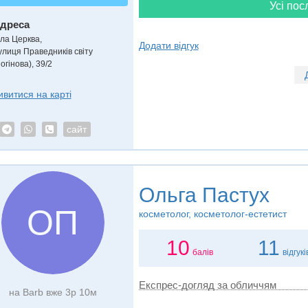
Усі пос
дреса
іла Церква
,
Додати відгук
улиця Праведників світу
огінова), 39/2
ивитися на карті
сайт
Ольга Пастух
ОП
косметолог, косметолог-естетист
10
11
балів
відгукі
Експрес-догляд за обличчям
на Barb вже 3р 10м