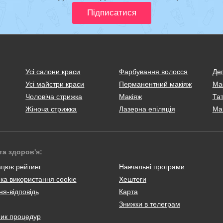
Усі салони краси
Фарбування волосся
Деп
Усі майстри краси
Перманентний макіяж
Ма
Чоловіча стрижка
Макіяж
Тат
Жіноча стрижка
Лазерна епіляція
Ма
та здоров'я:
ацює рейтинг
Навчальні програми
ка використання cookie
Хештеги
я-відповідь
Карта
Знижки в телеграм
ник процедур