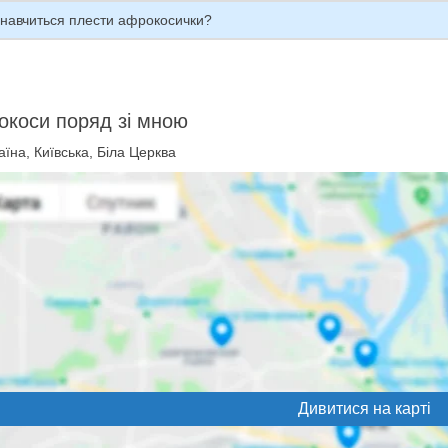
 навчиться плести афрокосички?
коси поряд зі мною
їна, Київська, Біла Церква
Дивитися на карті