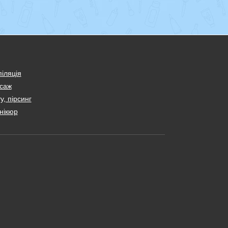
іляція
саж
у, пірсинг
нікюр