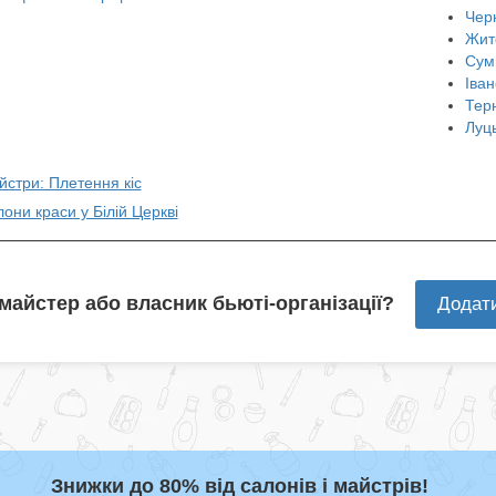
Чер
Жит
Сум
Іван
Тер
Луц
йстри: Плетення кіс
лони краси у Білій Церкві
 майстер або власник бьюті-організації?
Додат
Знижки до 80% від салонів і майстрів!