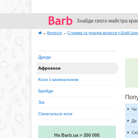
Знайди свого майстра кра
→
Волосся
→
Стрижка та укладка волосся у Білій Цер
Дреди
Афрокоси
Коси з канекалоном
Брейди
Попу
Зiзi
Чи
Сенегальскі коси
Де
Скі
На Barb.ua > 350 000