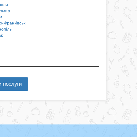
каси
омир
и
о-Франківськ
нопіль
ьк
и послуги