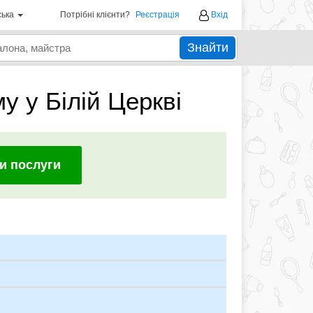
ська
Потрібні клієнти?
Реєстрація
Вхід
Знайти
у у Білій Церкві
и послуги