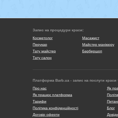
Запис на процедури краси:
Косметолог
Масажист
Перукар
Майстер манікюру
Тату майстер
Барбершоп
Тату салон
Платформа Barb.ua - запис на послуги краси 
Про нас
Як пр
Як працює платформа
Політи
Тарифи
Питанн
Політика конфіденційності
Блог
Договір оферти
Довід