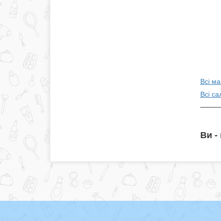
Всі ма
Всі са
Ви -