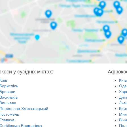
коси у сусідніх містах:
Афрокос
Київ
Київ
Бориспіль
Оде
Бровари
Харк
Василькíв
Дні
Вишневе
Льві
Переяслав-Хмельницький
Крив
Гостомель
Мик
Глеваха
Він
Софіївська Борщагівка
Пол