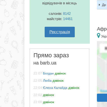
відвідувачів в місяць
Де
салонів:
8142
майстрів:
14461
Афро
Реєстрація
Укра
Прямо зараз
на barb.ua
22:07
Богдан
дзвінок
22:05
Люба
дзвінок
22:04
Єлена Калайда
дзвінок
22:02
дзвінок
22:00
дзвінок