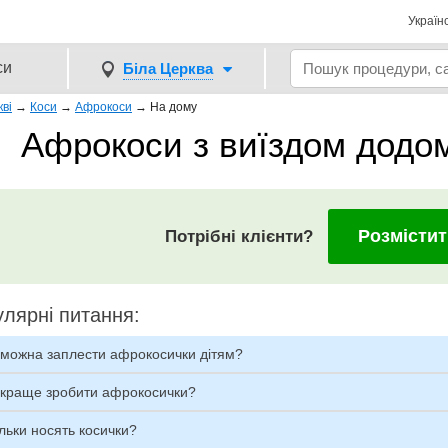
Україн
си
Біла Церква
кві
→
Коси
→
Афрокоси
→
На дому
Афрокоси з виїздом додом
Розмістит
Потрібні клієнти?
лярні питання:
 можна заплести афрокосички дітям?
 краще зробити афрокосички?
льки носять косички?