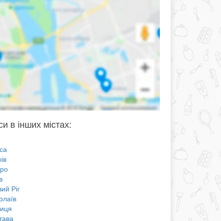
и в інших містах:
са
ів
про
в
ий Ріг
олаїв
ниця
тава