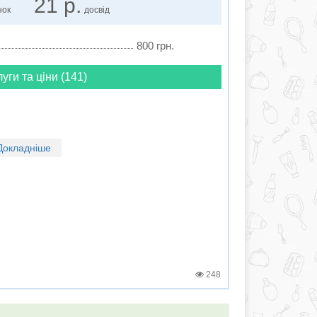
21 р.
нок
досвід
800 грн.
луги та ціни (141)
Докладніше
248