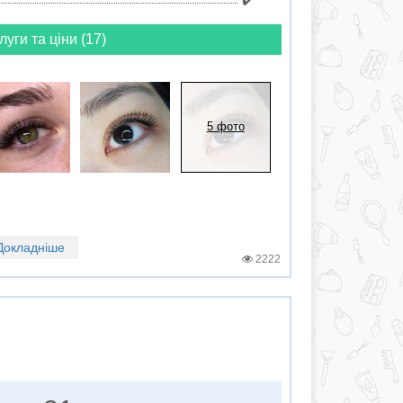
луги та ціни (17)
5 фото
Докладніше
2222