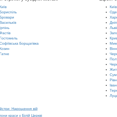
Київ
Київ
Бориспіль
Оде
Бровари
Харк
Василькíв
Дні
Ірпінь
Льві
Фастів
Зап
Гостомель
Крив
Софіївська Борщагівка
Мик
Козин
Він
Гатне
Черн
Пол
Чер
Жит
Сум
Рівн
Іван
Тер
Луц
айстри: Нарощення вій
лони краси у Білій Церкві