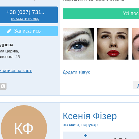
+38 (067) 731..
Усі пос
показати номер
Записатись
дреса
іла Церква
,
евченка, 45
ивитися на карті
Додати відгук
Ксенія Фізер
КФ
візажист, перукар