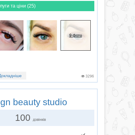
луги та ціни (25)
9 фото
Докладніше
3296
gn beauty studio
100
дзвінків
✔️