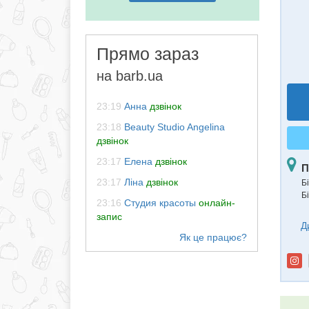
Прямо зараз
на barb.ua
23:19
Анна
дзвінок
23:18
Beauty Studio Angelina
дзвінок
23:17
Елена
дзвінок
П
23:17
Ліна
дзвінок
Б
Б
23:16
Студия красоты
онлайн-
запис
Д