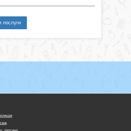
и послуги
іляція
саж
у, пірсинг