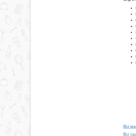
Всі м
Всі са