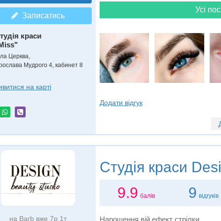
Усі пос
Записатись
тудія краси
Miss"
іла Церква,
рослава Мудрого 4, кабинет 8
ивитися на карті
Додати відгук
Студія краси
Desi
9.9
9
балів
відгуків
на Barb вже 7р 1т
Нарощення вій ефект стрілки