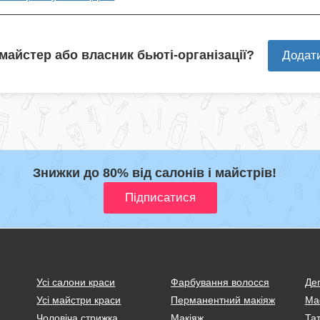
 майстер або власник бьюті-організації?
Додат
Знижки до 80% від салонів і майстрів!
Усі салони краси
Фарбування волосся
Деп
Усі майстри краси
Перманентний макіяж
Ма
Чоловіча стрижка
Макіяж
Тат