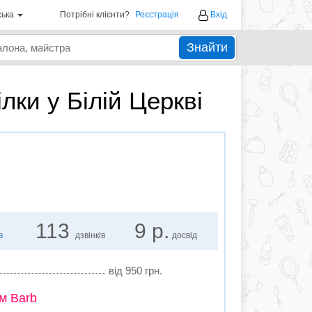
ська
Потрібні клієнти?
Реєстрація
Вхід
Знайти
лки у Білій Церкві
113
9 р.
в
дзвінків
досвід
від 950 грн.
м Barb