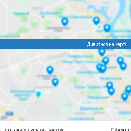
Дивитися на карті
 стрілки у сусідніх містах:
Ефект ст