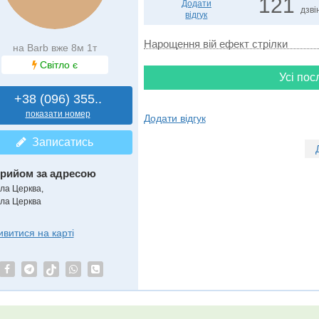
121
Додати
дзві
відгук
Нарощення вій ефект стрілки
на Barb вже 8м 1т
Світло є
Усі пос
+38 (096) 355..
показати номер
Додати відгук
Записатись
рийом за адресою
іла Церква,
іла Церква
ивитися на карті