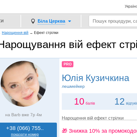
Україн
си
Біла Церква
→
Нарощення вій
→
Ефект стрілки
Нарощування вій ефект стрі
PRO
Юлія Кузичкина
лешмейкер
10
12
балів
відгукі
на Barb вже 7р 4м
Нарощення вій ефект стрілки
+38 (066) 755..
🎁 Знижка 10% за промокодо
показати номер