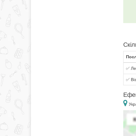
Скіл
Посл
✅ Ле
✅ Ві
Ефек
Укра