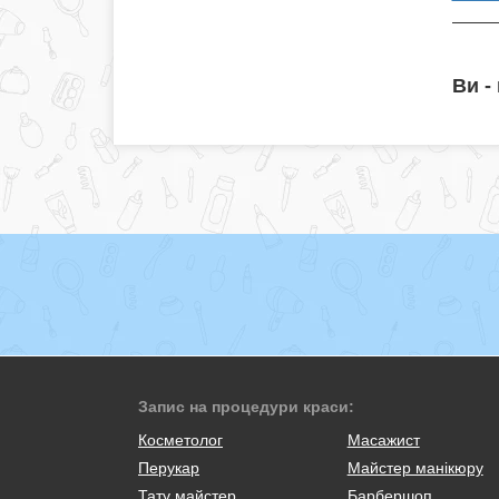
Ви -
Запис на процедури краси:
Косметолог
Масажист
Перукар
Майстер манікюру
Тату майстер
Барбершоп