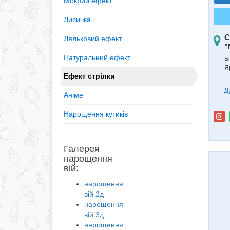
Мокрий ефект
Лисичка
С
Ляльковий ефект
"
Натуральний ефект
Б
Я
Ефект стрілки
Д
Аніме
Нарощення кутиків
Галерея
нарощення
вій:
нарощення
вій 2д
нарощення
вій 3д
нарощення