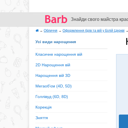
Знайди свого майстра кра
→
Обличчя
→
Оформлення брів та вій у Білій Церкві
Усі види нарощення
Класичне нарощення вій
2D Нарощення вій
Нарощення вій 3D
Мегаоб'єм (4D, 5D)
Голлівуд (6D, 8D)
Корекція
Зняття