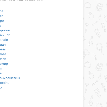
са
ів
про
в
оріжжя
ий Ріг
олаїв
ниця
ігів
тава
каси
омир
и
е
о-Франківськ
нопіль
ьк