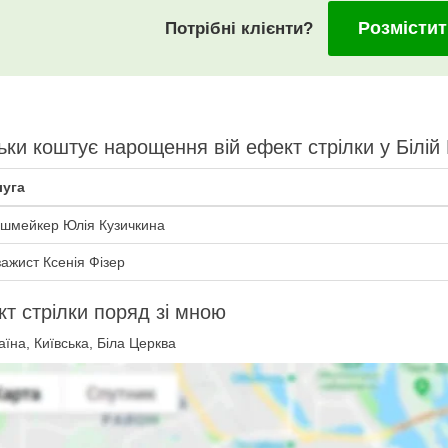
Розмістит
Потрібні клієнти?
ьки коштує нарощення вій ефект стрілки у Білій
уга
шмейкер Юлія Кузичкина
зажист Ксенія Фізер
т стрілки поряд зі мною
їна, Київська, Біла Церква