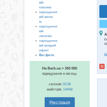
вій
класика
нарощення
вій вигин
м
нарощення
вій
А
лисичка
Б
нарощення
Ш
вій мокрий
ефект
Д
Всі фото
На Barb.ua > 350 000
відвідувачів в місяць
салонів:
8138
майстрів:
14448
Реєстрація